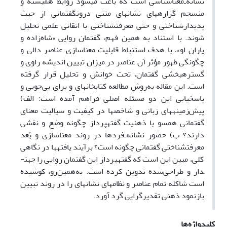
نشانه‌ـ‌معناشناسی است که باعث می­شود روابط
هم­بسته و
منسجم گزاره­های نشانه­ای متنی درون­گفتمانی از حیث
پدیدارشناختی و حتی معرفت­شناختی با اتقانی علمی تحلیل
شوند. با استناد به همین فهم، گفتمان روایی «شاه‌زاده و
یاران او»، با هدف استنباط قابلیت معناسازی عناصر دالی و
چگونگی ظهور مؤثر آن عناصر در میزان تبیین اندیشه راوی و
گستره­بخشی گفتمان، تحت خوانش و تحلیل قرار گرفته
است
.
این مقاله به‌روش مطالعه کتابخانه­ای و برای پی‌جویی و
پاسخ­یابی این دو مسئله اصلی فراهم آمده است: الف)
پیش‌زمینه­های زبانی و شاخص­ها در کیفیت و سیالیت معنای
گفتمانی هم­سو با ذهنیت گفته­پرداز چگونه وضع و نقشی
دارند؟ ب) حضور نشانه‌ـ‌فردها در روند معناسازی و بُعد
معرفت­شناختی گفتمانی چگونه است؟ برآیند
یافته­ها در نگاهی
کلی، مبین این است که گفته­پرداز این گفتمان روایی را جهت­
دار و طراحی‌شده تدوین کرده است. به­‌همین‌رو، کوشیده
است شاکله تمام عناصر و نظام­های نشانه­ای را در روند تبیین
بازنمود ذهنی تقدیرگرایی گرد آورد.
کلیدواژه‌ها