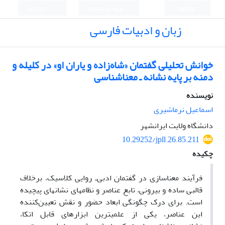
English
ورود به سامانه
ثبت نام
زبان و ادبیات فارسی
خوانش تحلیلی گفتمان «شاه‌زاده و یاران او» در کلیله و
دمنه بر پایه نشانه ـ معناشناسی
نویسنده
اسماعیل نرماشیری
دانشگاه ولایت ایرانشهر
10.29252/jpll.26.85.211
چکیده
فرآیند معناسازی در گفتمان­ ادبی
‌ـ‌
روایی
کلاسیک، برخلاف
قالبی ساده و بیرونی، تابع عناصر و نظام­های نشانه­ای پیچیده
است. برای درک چگونگی ابعاد حضور و نقش تعیین‌کننده
این عناصر، یکی از علمی­ترین ابزارهای قابل اتکا،