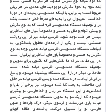
که خود نتیجۀ نوع نگرش متفاوت هر تبار به هستی است و
بُعد دومِ به نحوۀ نگارش موجودیت‌های عددی در هر زبان
مربوط است؛ بنابراین، با اینکه عددنویسی پدیده‌ای در حوزۀ
خط است، نمی‌توان آن را پدیده‌ای صرفاً خطی دانست، بلکه
برای توصیف دستگاه عددنویسی لازم است که به نوع نگرش
و بینش اقوام و ملل به هستی و مخصوصاً بنیان‌های اساطیری
بینش هر ملت توجه شود. فارسی میانه نیز از این ره‌یافت
مستثنی نیست و یکی از لازمه‌های مغفول پاسخگویی به
ابهامات دستگاه عددنویسی فارسی میانه، همین توجه به نوع
نگرش به هستی و مخصوصاً باورهای اساطیری ایرانیان است.
در این مقاله، در ادامۀ تلاش‌هایی که تاکنون برای تدوین و
توصیف دستگاه عددنویسی فارسی میانه شده ‌است،
ملاحظاتی دیگر دربارۀ این دستگاه پیشنهاد می‌شود و پاسخ
برخی از ابهامات در دستگاه عددنویسی فارسی میانه در خلال
این ملاحظات به بحث گذاشته می‌شود. نیز برخی از بقایا و
انعکاس‌های این دستگاه در زبان و خط فارسی نو پیگیری
می‌شود که ازیک‌سو به تدوین دستگاه عددنویسی فارسی
میانه یاری می‌رساند و ازسوی دیگر، درک واژه‌ها و متون
فارسی نو را تسهیل می‌کند. یافته‌های مقاله گویای