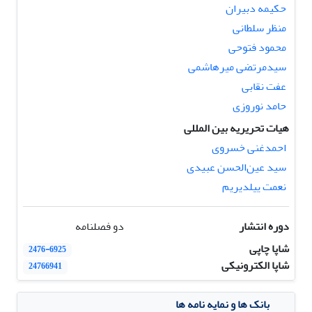
حکیمه دبیران
منظر سلطانی
محمود فتوحی
سیدمرتضی میرهاشمی
عفت نقابی
حامد نوروزی
هیات تحریریه بین المللی
احمدغنی خسروی
سید عین‌الحسن عبیدی
نعمت ییلدیریم
دوره انتشار
دو فصلنامه
شاپا چاپی
2476-6925
شاپا الکترونیکی
24766941
بانک ها و نمایه نامه ها