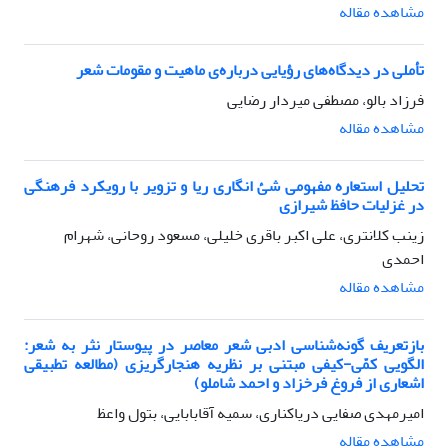
مشاهده مقاله
تأملی در دیدگاه‌های رؤیایی درباره‌ی ماهیت و مقومات شعر
فرزاد بالو، مصطفی میردار رضایی
مشاهده مقاله
تحلیل استعاره مفهومی شئ‌ انگاری ریا و تزویر با رویکرد فرهنگی
در غزلیات حافظ شیرازی
زینب کلانتری، علی اکبر باقری خلیلی، مسعود روحانی، شهرام
احمدی
مشاهده مقاله
بازتعریف گونه‌شناسی ادبی شعر معاصر در پیوستار نثر به شعر:
الگویی کمّی-کیفی مبتنی بر نظریه هنجارگریزی (مطالعه تطبیقی
اشعاری از فروغ فرخزاد و احمد شاملو)
امیرمهدی صفایی دریاکناری، سمیه آقابابایی، بتول واعظ
مشاهده مقاله