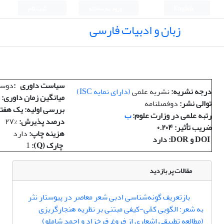
English
ورود به سامانه
ثبت نام
زبان و ادبیات فارسی
سیاست داوری
:
دوسر
درجه نشریه
:
نشریه علمی
(
دارای نمایه
ISC)
میانگین زمان داوری
:
توالی نشر
:
دوفصلنامه
بررسی اولیه: یک هفت
رتبه علمی در وزارت علوم
:
ب
درصد پذیرش
:
۲۷%
ضریب تأثیر
: ۰.۲۰۴
هزینه چاپ
:
دارد
DOI و DOR: دارد
چارک (Q):
1
مقالات پر بازدید
بازتعریف گونه‌شناسی ادبی شعر معاصر در پیوستار نثر
به شعر: الگویی کمّی-کیفی مبتنی بر نظریه هنجارگریزی
(مطالعه تطبیقی اشعاری از فروغ فرخزاد و احمد شاملو)