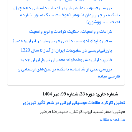
بررسی خشونت علیه زنان در ادبیات داستانی دهه چهل
با تکیه بر چهار رمان (شوهر آهوخانم، سنگ صبور، شازده
احتجاب، سووشون)
کرامات و واقعیات: حکایت کرامات و نوع واقعیت
سخن و آپولو (دو نشریه ادبی جریان‌ساز در ایران و مصر)
پاور‌قی‌نویسی در مطبوعات ایران از آغاز تا سال 1320
طنزپردازان مشروطه‌خواه: معماران تاریخ ایران جدید
بررسی بیتی از شاهنامه با تکیه بر متن‌های اوستایی و
فارسی میانه
شماره جاری:
دوره 33، شماره 99، مهر 1404
تحلیل کارکرد مقامات موسیقی ایرانی در شعر تأثیر تبریزی
مجتبی اصفرنسب، ایوب کوشان، حمیدرضا فرضی
مشاهده مقاله