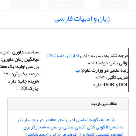
English
ورود به سامانه
ثبت نام
زبان و ادبیات فارسی
سیاست داوری
:
دوسر
درجه نشریه
:
نشریه علمی
(
دارای نمایه
ISC)
میانگین زمان داوری
:
توالی نشر
:
دوفصلنامه
بررسی اولیه: یک هفت
رتبه علمی در وزارت علوم
:
ب
درصد پذیرش
:
۲۷%
ضریب تأثیر
: ۰.۲۰۴
هزینه چاپ
:
دارد
DOI و DOR: دارد
چارک (Q):
1
مقالات پر بازدید
بازتعریف گونه‌شناسی ادبی شعر معاصر در پیوستار نثر
به شعر: الگویی کمّی-کیفی مبتنی بر نظریه هنجارگریزی
(مطالعه تطبیقی اشعاری از فروغ فرخزاد و احمد شاملو)