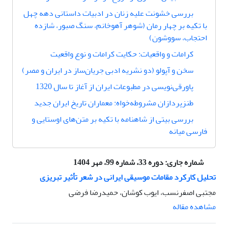
بررسی خشونت علیه زنان در ادبیات داستانی دهه چهل
با تکیه بر چهار رمان (شوهر آهوخانم، سنگ صبور، شازده
احتجاب، سووشون)
کرامات و واقعیات: حکایت کرامات و نوع واقعیت
سخن و آپولو (دو نشریه ادبی جریان‌ساز در ایران و مصر)
پاور‌قی‌نویسی در مطبوعات ایران از آغاز تا سال 1320
طنزپردازان مشروطه‌خواه: معماران تاریخ ایران جدید
بررسی بیتی از شاهنامه با تکیه بر متن‌های اوستایی و
فارسی میانه
شماره جاری:
دوره 33، شماره 99، مهر 1404
تحلیل کارکرد مقامات موسیقی ایرانی در شعر تأثیر تبریزی
مجتبی اصفرنسب، ایوب کوشان، حمیدرضا فرضی
مشاهده مقاله