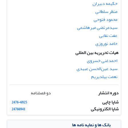
حکیمه دبیران
منظر سلطانی
محمود فتوحی
سیدمرتضی میرهاشمی
عفت نقابی
حامد نوروزی
هیات تحریریه بین المللی
احمدغنی خسروی
سید عین‌الحسن عبیدی
نعمت ییلدیریم
دوره انتشار
دو فصلنامه
شاپا چاپی
2476-6925
شاپا الکترونیکی
24766941
بانک ها و نمایه نامه ها