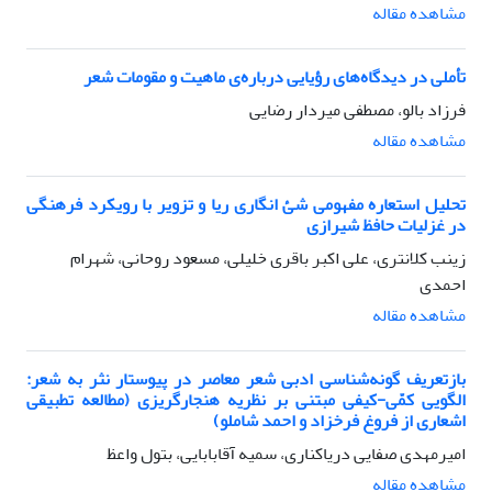
مشاهده مقاله
تأملی در دیدگاه‌های رؤیایی درباره‌ی ماهیت و مقومات شعر
فرزاد بالو، مصطفی میردار رضایی
مشاهده مقاله
تحلیل استعاره مفهومی شئ‌ انگاری ریا و تزویر با رویکرد فرهنگی
در غزلیات حافظ شیرازی
زینب کلانتری، علی اکبر باقری خلیلی، مسعود روحانی، شهرام
احمدی
مشاهده مقاله
بازتعریف گونه‌شناسی ادبی شعر معاصر در پیوستار نثر به شعر:
الگویی کمّی-کیفی مبتنی بر نظریه هنجارگریزی (مطالعه تطبیقی
اشعاری از فروغ فرخزاد و احمد شاملو)
امیرمهدی صفایی دریاکناری، سمیه آقابابایی، بتول واعظ
مشاهده مقاله