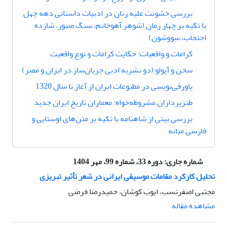
بررسی خشونت علیه زنان در ادبیات داستانی دهه چهل
با تکیه بر چهار رمان (شوهر آهوخانم، سنگ صبور، شازده
احتجاب، سووشون)
کرامات و واقعیات: حکایت کرامات و نوع واقعیت
سخن و آپولو (دو نشریه ادبی جریان‌ساز در ایران و مصر)
پاور‌قی‌نویسی در مطبوعات ایران از آغاز تا سال 1320
طنزپردازان مشروطه‌خواه: معماران تاریخ ایران جدید
بررسی بیتی از شاهنامه با تکیه بر متن‌های اوستایی و
فارسی میانه
شماره جاری:
دوره 33، شماره 99، مهر 1404
تحلیل کارکرد مقامات موسیقی ایرانی در شعر تأثیر تبریزی
مجتبی اصفرنسب، ایوب کوشان، حمیدرضا فرضی
مشاهده مقاله