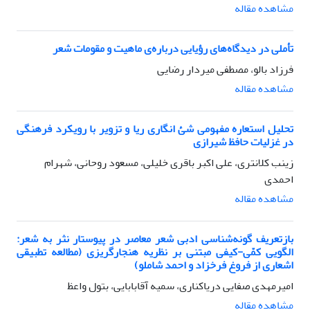
مشاهده مقاله
تأملی در دیدگاه‌های رؤیایی درباره‌ی ماهیت و مقومات شعر
فرزاد بالو، مصطفی میردار رضایی
مشاهده مقاله
تحلیل استعاره مفهومی شئ‌ انگاری ریا و تزویر با رویکرد فرهنگی
در غزلیات حافظ شیرازی
زینب کلانتری، علی اکبر باقری خلیلی، مسعود روحانی، شهرام
احمدی
مشاهده مقاله
بازتعریف گونه‌شناسی ادبی شعر معاصر در پیوستار نثر به شعر:
الگویی کمّی-کیفی مبتنی بر نظریه هنجارگریزی (مطالعه تطبیقی
اشعاری از فروغ فرخزاد و احمد شاملو)
امیرمهدی صفایی دریاکناری، سمیه آقابابایی، بتول واعظ
مشاهده مقاله