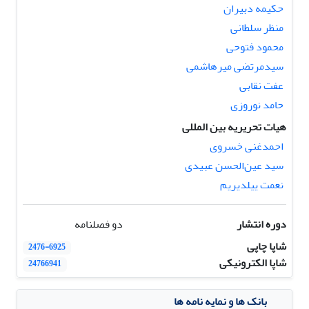
حکیمه دبیران
منظر سلطانی
محمود فتوحی
سیدمرتضی میرهاشمی
عفت نقابی
حامد نوروزی
هیات تحریریه بین المللی
احمدغنی خسروی
سید عین‌الحسن عبیدی
نعمت ییلدیریم
دوره انتشار
دو فصلنامه
شاپا چاپی
2476-6925
شاپا الکترونیکی
24766941
بانک ها و نمایه نامه ها