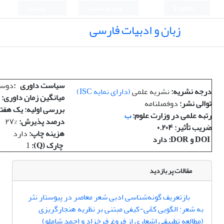
English
ورود به سامانه
ثبت نام
زبان و ادبیات فارسی
سیاست داوری
:
دوسر
درجه نشریه
:
نشریه علمی
(
دارای نمایه
ISC)
میانگین زمان داوری
:
توالی نشر
:
دوفصلنامه
بررسی اولیه: یک هفت
رتبه علمی در وزارت علوم
:
ب
درصد پذیرش
:
۲۷%
ضریب تأثیر
: ۰.۲۰۴
هزینه چاپ
:
دارد
DOI و DOR: دارد
چارک (Q):
1
مقالات پر بازدید
بازتعریف گونه‌شناسی ادبی شعر معاصر در پیوستار نثر
به شعر: الگویی کمّی-کیفی مبتنی بر نظریه هنجارگریزی
(مطالعه تطبیقی اشعاری از فروغ فرخزاد و احمد شاملو)