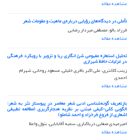
مشاهده مقاله
تأملی در دیدگاه‌های رؤیایی درباره‌ی ماهیت و مقومات شعر
فرزاد بالو، مصطفی میردار رضایی
مشاهده مقاله
تحلیل استعاره مفهومی شئ‌ انگاری ریا و تزویر با رویکرد فرهنگی
در غزلیات حافظ شیرازی
زینب کلانتری، علی اکبر باقری خلیلی، مسعود روحانی، شهرام
احمدی
مشاهده مقاله
بازتعریف گونه‌شناسی ادبی شعر معاصر در پیوستار نثر به شعر:
الگویی کمّی-کیفی مبتنی بر نظریه هنجارگریزی (مطالعه تطبیقی
اشعاری از فروغ فرخزاد و احمد شاملو)
امیرمهدی صفایی دریاکناری، سمیه آقابابایی، بتول واعظ
مشاهده مقاله