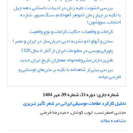
بررسی خشونت علیه زنان در ادبیات داستانی دهه چهل
با تکیه بر چهار رمان (شوهر آهوخانم، سنگ صبور، شازده
احتجاب، سووشون)
کرامات و واقعیات: حکایت کرامات و نوع واقعیت
سخن و آپولو (دو نشریه ادبی جریان‌ساز در ایران و مصر)
پاور‌قی‌نویسی در مطبوعات ایران از آغاز تا سال 1320
طنزپردازان مشروطه‌خواه: معماران تاریخ ایران جدید
بررسی بیتی از شاهنامه با تکیه بر متن‌های اوستایی و
فارسی میانه
شماره جاری:
دوره 33، شماره 99، مهر 1404
تحلیل کارکرد مقامات موسیقی ایرانی در شعر تأثیر تبریزی
مجتبی اصفرنسب، ایوب کوشان، حمیدرضا فرضی
مشاهده مقاله