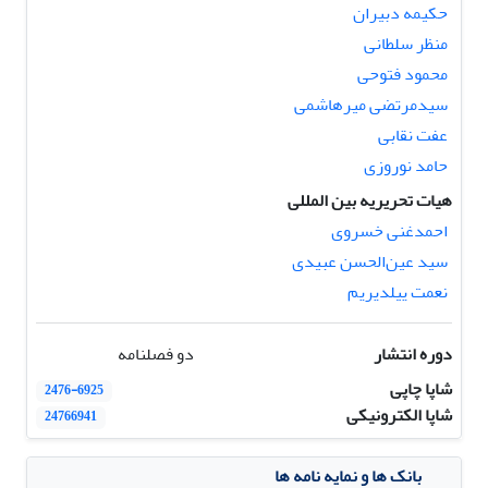
حکیمه دبیران
منظر سلطانی
محمود فتوحی
سیدمرتضی میرهاشمی
عفت نقابی
حامد نوروزی
هیات تحریریه بین المللی
احمدغنی خسروی
سید عین‌الحسن عبیدی
نعمت ییلدیریم
دوره انتشار
دو فصلنامه
شاپا چاپی
2476-6925
شاپا الکترونیکی
24766941
بانک ها و نمایه نامه ها