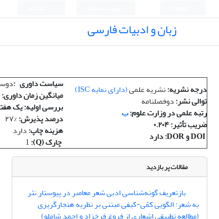
English
ورود به سامانه
ثبت نام
زبان و ادبیات فارسی
سیاست داوری
:
دوسر
درجه نشریه
:
نشریه علمی
(
دارای نمایه
ISC)
میانگین زمان داوری
:
توالی نشر
:
دوفصلنامه
بررسی اولیه: یک هفت
رتبه علمی در وزارت علوم
:
ب
درصد پذیرش
:
۲۷%
ضریب تأثیر
: ۰.۲۰۴
هزینه چاپ
:
دارد
DOI و DOR: دارد
چارک (Q):
1
مقالات پر بازدید
بازتعریف گونه‌شناسی ادبی شعر معاصر در پیوستار نثر
به شعر: الگویی کمّی-کیفی مبتنی بر نظریه هنجارگریزی
(مطالعه تطبیقی اشعاری از فروغ فرخزاد و احمد شاملو)