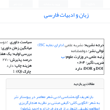
English
ورود به سامانه
ثبت نام
زبان و ادبیات فارسی
سیاست داوری
:
دوسر
درجه نشریه
:
نشریه علمی
(
دارای نمایه
ISC)
میانگین زمان داوری
:
توالی نشر
:
دوفصلنامه
بررسی اولیه: یک هفت
رتبه علمی در وزارت علوم
:
ب
درصد پذیرش
:
۲۷%
ضریب تأثیر
: ۰.۲۰۴
هزینه چاپ
:
دارد
DOI و DOR: دارد
چارک (Q):
1
مقالات پر بازدید
بازتعریف گونه‌شناسی ادبی شعر معاصر در پیوستار نثر
به شعر: الگویی کمّی-کیفی مبتنی بر نظریه هنجارگریزی
(مطالعه تطبیقی اشعاری از فروغ فرخزاد و احمد شاملو)