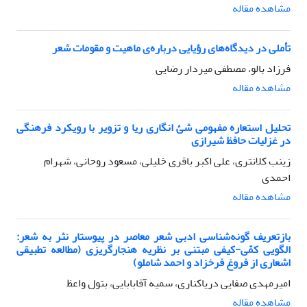
مشاهده مقاله
تأملی در دیدگاه‌های رؤیایی درباره‌ی ماهیت و مقومات شعر
فرزاد بالو، مصطفی میردار رضایی
مشاهده مقاله
تحلیل استعاره مفهومی شئ‌ انگاری ریا و تزویر با رویکرد فرهنگی
در غزلیات حافظ شیرازی
زینب کلانتری، علی اکبر باقری خلیلی، مسعود روحانی، شهرام
احمدی
مشاهده مقاله
بازتعریف گونه‌شناسی ادبی شعر معاصر در پیوستار نثر به شعر:
الگویی کمّی-کیفی مبتنی بر نظریه هنجارگریزی (مطالعه تطبیقی
اشعاری از فروغ فرخزاد و احمد شاملو)
امیرمهدی صفایی دریاکناری، سمیه آقابابایی، بتول واعظ
مشاهده مقاله