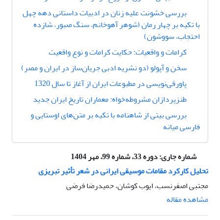
بررسی خشونت علیه زنان در ادبیات داستانی دهه چهل
با تکیه بر چهار رمان (شوهر آهوخانم، سنگ صبور، شازده
احتجاب، سووشون)
کرامات و واقعیات: حکایت کرامات و نوع واقعیت
سخن و آپولو (دو نشریه ادبی جریان‌ساز در ایران و مصر)
پاور‌قی‌نویسی در مطبوعات ایران از آغاز تا سال 1320
طنزپردازان مشروطه‌خواه: معماران تاریخ ایران جدید
بررسی بیتی از شاهنامه با تکیه بر متن‌های اوستایی و
فارسی میانه
شماره جاری:
دوره 33، شماره 99، مهر 1404
تحلیل کارکرد مقامات موسیقی ایرانی در شعر تأثیر تبریزی
مجتبی اصفرنسب، ایوب کوشان، حمیدرضا فرضی
مشاهده مقاله