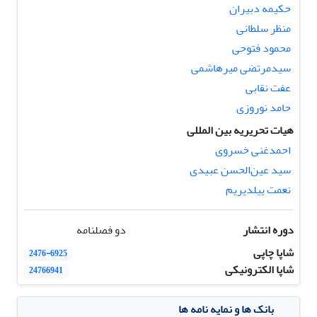
حکیمه دبیران
منظر سلطانی
محمود فتوحی
سیدمرتضی میرهاشمی
عفت نقابی
حامد نوروزی
هیات تحریریه بین المللی
احمدغنی خسروی
سید عین‌الحسن عبیدی
نعمت ییلدیریم
دوره انتشار
دو فصلنامه
شاپا چاپی
2476-6925
شاپا الکترونیکی
24766941
بانک ها و نمایه نامه ها