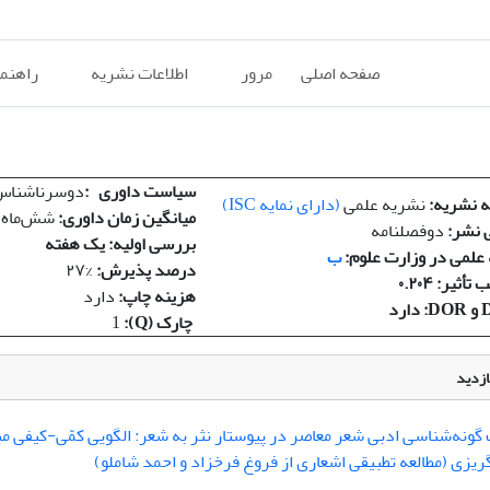
صفحه اصلی
مرور
اطلاعات نشریه
راهنم
سیاست داوری
:
دوسرناشناس
 نشریه
:
نشریه علمی
(
دارای نمایه
ISC)
میانگین زمان داوری
:
شش‌
ماه
ی نشر
:
دوفصلنامه
بررسی اولیه: یک هفته
 علمی در وزارت علوم
:
ب
درصد پذیرش
:
۲۷%
 تأثیر
: ۰.۲۰۴
هزینه چاپ
:
دارد
چارک (Q):
1
ازدید
 گونه‌شناسی ادبی شعر معاصر در پیوستار نثر به شعر: الگویی کمّی-کیفی مب
ریزی (مطالعه تطبیقی اشعاری از فروغ فرخزاد و احمد شاملو)