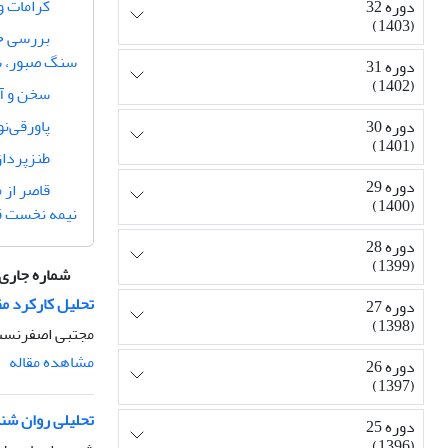
کرامات و
دوره 32
(1403)
بررسی خش
سنگ صبور، ش
دوره 31
(1402)
سخن و آپ
پاور‌قی‌ن
دوره 30
(1401)
طنزپرداز
دوره 29
قاصر از 
(1400)
نیمه نخست ق
دوره 28
(1399)
شماره جاری
تحلیل کارکرد مق
دوره 27
(1398)
مجتبی اصفرنسب
مشاهده مقاله
دوره 26
(1397)
تحلیلی روان شنا
دوره 25
(1396)