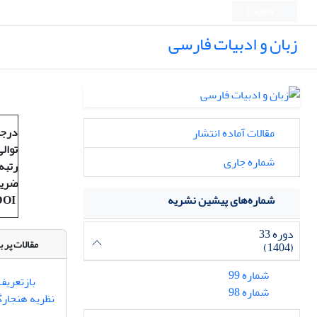
English
زبان و ادبیات فارسی
درجه
مقالات آماده انتشار
توال
شماره جاری
رتبه
ضریب
DOI و DOR: دارد
شماره‌های پیشین نشریه
دوره 33
مقالات پر ب
(1404)
شماره 99
بازتعریف
شماره 98
نظریه هنجارگ