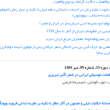
 واقعیات: حکایت کرامات و نوع واقعیت
ونت علیه زنان در ادبیات داستانی دهه چهل با تکیه بر چهار رمان (شوهر
ازده احتجاب، سووشون)
ولو (دو نشریه ادبی جریان‌ساز در ایران و مصر)
ویسی در مطبوعات ایران از آغاز تا سال 1320
ان مشروطه‌خواه: معماران تاریخ ایران جدید
معنی نو، حرف کهن بررسی اجمالی شعر عرفانی پس از مولوی (نیمه دوم قرن
رن نهم)
:
دوره 33، شماره 99، مهر 1404
امات موسیقی ایرانی در شعر تأثیر تبریزی
، ایوب کوشان، حمیدرضا فرضی
سانۀ حکایات لیلی و مجنون در آثار عطار با تکیه بر نظریه تداعی فروید ویون