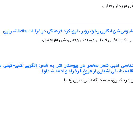
فی میردار رضایی
فهومی شئ‌ انگاری ریا و تزویر با رویکرد فرهنگی در غزلیات حافظ شیرازی
لی اکبر باقری خلیلی، مسعود روحانی، شهرام احمدی
شناسی ادبی شعر معاصر در پیوستار نثر به شعر: الگویی کمّی-کیفی م
لعه تطبیقی اشعاری از فروغ فرخزاد و احمد شاملو)
دریاکناری، سمیه آقابابایی، بتول واعظ