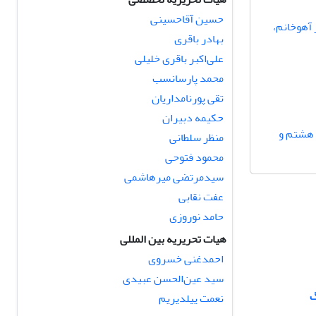
حسین آقاحسینی
 آهوخانم،
بهادر باقری
علی‌اکبر باقری خلیلی
محمد پارسانسب
تقی پورنامداریان
حکیمه دبیران
 هشتم و
منظر سلطانی
محمود فتوحی
سیدمرتضی میرهاشمی
عفت نقابی
حامد نوروزی
هیات تحریریه بین المللی
احمدغنی خسروی
سید عین‌الحسن عبیدی
گ
نعمت ییلدیریم