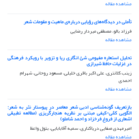
مشاهده مقاله
تأملی در دیدگاه‌های رؤیایی درباره‌ی ماهیت و مقومات شعر
فرزاد بالو، مصطفی میردار رضایی
مشاهده مقاله
تحلیل استعاره مفهومی شئ‌ انگاری ریا و تزویر با رویکرد فرهنگی
در غزلیات حافظ شیرازی
زینب کلانتری، علی اکبر باقری خلیلی، مسعود روحانی، شهرام
احمدی
مشاهده مقاله
بازتعریف گونه‌شناسی ادبی شعر معاصر در پیوستار نثر به شعر:
الگویی کمّی-کیفی مبتنی بر نظریه هنجارگریزی (مطالعه تطبیقی
اشعاری از فروغ فرخزاد و احمد شاملو)
امیرمهدی صفایی دریاکناری، سمیه آقابابایی، بتول واعظ
مشاهده مقاله