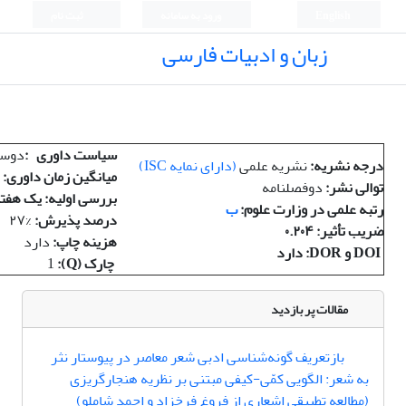
English
ورود به سامانه
ثبت نام
زبان و ادبیات فارسی
سیاست داوری
:
دوسر
درجه نشریه
:
نشریه علمی
(
دارای نمایه
ISC)
میانگین زمان داوری
:
توالی نشر
:
دوفصلنامه
بررسی اولیه: یک هفت
رتبه علمی در وزارت علوم
:
ب
درصد پذیرش
:
۲۷%
ضریب تأثیر
: ۰.۲۰۴
هزینه چاپ
:
دارد
DOI و DOR: دارد
چارک (Q):
1
مقالات پر بازدید
بازتعریف گونه‌شناسی ادبی شعر معاصر در پیوستار نثر
به شعر: الگویی کمّی-کیفی مبتنی بر نظریه هنجارگریزی
(مطالعه تطبیقی اشعاری از فروغ فرخزاد و احمد شاملو)