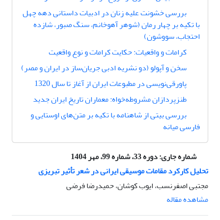
بررسی خشونت علیه زنان در ادبیات داستانی دهه چهل
با تکیه بر چهار رمان (شوهر آهوخانم، سنگ صبور، شازده
احتجاب، سووشون)
کرامات و واقعیات: حکایت کرامات و نوع واقعیت
سخن و آپولو (دو نشریه ادبی جریان‌ساز در ایران و مصر)
پاور‌قی‌نویسی در مطبوعات ایران از آغاز تا سال 1320
طنزپردازان مشروطه‌خواه: معماران تاریخ ایران جدید
بررسی بیتی از شاهنامه با تکیه بر متن‌های اوستایی و
فارسی میانه
شماره جاری:
دوره 33، شماره 99، مهر 1404
تحلیل کارکرد مقامات موسیقی ایرانی در شعر تأثیر تبریزی
مجتبی اصفرنسب، ایوب کوشان، حمیدرضا فرضی
مشاهده مقاله