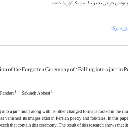
و عوامل خارجی تغییر یافته و دگرگون شده‌اند.
وره مرگ
ion of the Forgotten Ceremony of "Falling into a jar" in 
1
2
i Pandari
Sakineh Abbasi
 into a jar" motif along with its other changed forms is rooted in the ritu
s vanished, its images exist in Persian poetry and folktales. In this pap
peech that contain this ceremony. The result of this research shows that lit