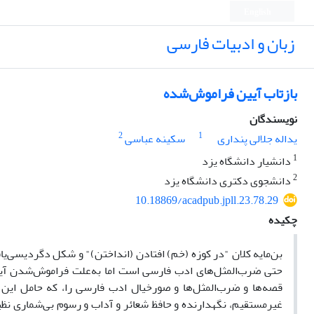
English
زبان و ادبیات فارسی
بازتاب آیین فراموش‌شده
نویسندگان
2
1
یداله جلالی پنداری
سکینه عباسی
1
دانشیار دانشگاه یزد
2
دانشجوی دکتری دانشگاه یزد
10.18869/acadpub.jpll.23.78.29
چکیده
بن‌مایه کلان "در کوزه (خم) افتادن (انداختن)" و شکل دگردیسی‌یافت
حتی ضرب‌المثل‌های ادب فارسی است اما به‌علت فراموش‌شدن آیین
قصه‌ها و ضرب‌المثل‌ها و صورخیال ادب فارسی را، که حامل این 
غیرمستقیم، نگهدارنده و حافظ شعائر و آداب و رسوم بی‌شماری نظ