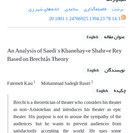
برشت
فاصله‌گذاری
ساعدی
خانه‌های شهر ری
20.1001.1.24766925.1394.23.78.14.3
عنوان مقاله
English
An Analysis of Saedi's Khanehay-e Shahr-e Rey
Based on Brechtâs Theory
نویسندگان
English
1
2
Fatemeh Kasi
Mohammad Sadegh Basiri
چکیده
English
Brecht is a theoretician of theater who considers his theater
as non-Aristotelian and introduces his theater as epic
theater. His purpose is not to arouse the sympathy of the
audiences, but he wants to prevent audiences from
satisfactorily accepting the world. He uses some