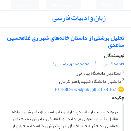
English
ورود به سامانه
ثبت نام
زبان و ادبیات فارسی
تحلیل برشتی از داستان خانه‌های شهر ری غلامحسین
ساعدی
نویسندگان
2
1
فاطمه کاسی
محمدصادق بصیری
1
استادیار دانشگاه پیام نور
2
دانشیار دانشگاه شهیدباهنر کرمان
10.18869/acadpub.jpll.23.78.167
چکیده
برتولد برشت از نظریه‌پردازان تئاتر است. او تئاترش را نقطه
مقابل تئاتر ارسطویی می‌داند. او با معرفی تئاترش به نام تئاتر
حماسی به فکر ایجاد اختلال در پذیرش رضامندانه جهان از