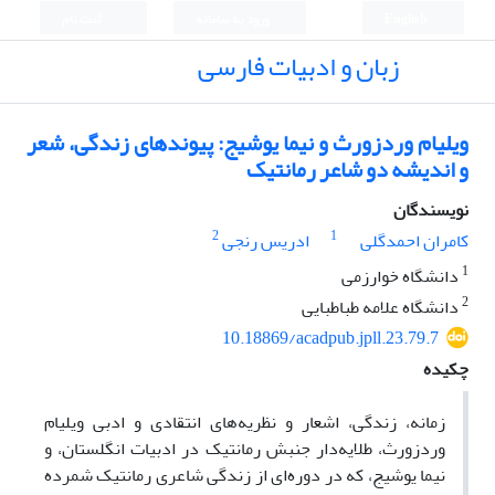
English
ورود به سامانه
ثبت نام
زبان و ادبیات فارسی
ویلیام وردزورث و نیما یوشیج: پیوندهای زندگی، شعر
و اندیشه دو شاعر رمانتیک
نویسندگان
2
1
کامران احمدگلی
ادریس رنجی
1
دانشگاه خوارزمی
2
دانشگاه علامه طباطبایی
10.18869/acadpub.jpll.23.79.7
چکیده
زمانه، زندگی، اشعار و نظریه‌های انتقادی و ادبی ویلیام
وردزورث، طلایه‌دار جنبش رمانتیک در ادبیات انگلستان، و
نیما یوشیج، که در دوره‌ای از زندگی شاعری رمانتیک شمرده