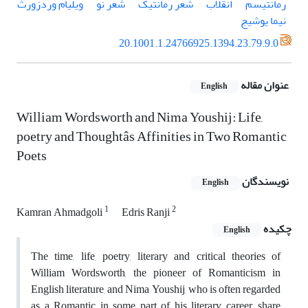
رمانتیسم
انقلاب
شعر رمانتیک
شعر نو
ویلیام وردزورث
نیما یوشیج
20.1001.1.24766925.1394.23.79.9.0
عنوان مقاله
English
William Wordsworth and Nima Youshij: Life,
poetry and Thoughtâs Affinities in Two Romantic
Poets
نویسندگان
English
1
2
Kamran Ahmadgoli
Edris Ranji
چکیده
English
The time, life, poetry, literary and critical theories of
William Wordsworth, the pioneer of Romanticism in
English literature, and Nima Youshij, who is often regarded
as a Romantic in some part of his literary career, share