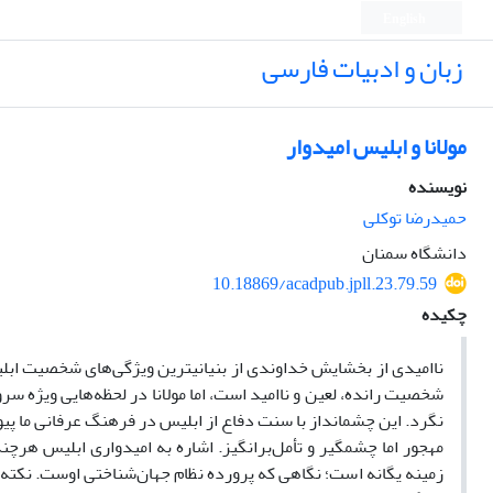
English
زبان و ادبیات فارسی
مولانا و ابلیس امیدوار
نویسنده
حمیدرضا توکلی
دانشگاه سمنان
10.18869/acadpub.jpll.23.79.59
چکیده
ناامیدی از بخشایش خداوندی از بنیانیترین ویژگی­‌های شخصیت ابلی
شخصیت رانده، لعین و ناامید است، اما مولانا در لحظه­‌هایی ویژه سرور
نگرد. این چشم­انداز با سنت دفاع از ابلیس در فرهنگ عرفانی ما پی
مهجور اما چشمگیر و تأمل‌­برانگیز. اشاره به امیدواری ابلیس هرچند پ
زمینه یگانه است؛ نگاهی که پرورده نظام جهان­‌شناختی اوست. نکته د