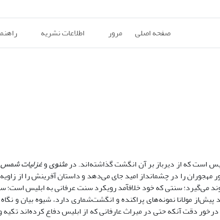
صفحه اصلی
مرور
اطلاعات نشریه
راهنم
س است که از دیرباز بر آن انگشت گذاشته‌­اند. در
مثنوی
و
غزلیات شمس
ا
 مهجوران را در چشم­انداز امید جای می‌دهد و داستان آفرینش را از زاویه‌­ا
وند می‌­گیرد؛ سنتی که خود خلاف­آمد رویکرد سنت عرفانی به ابلیس است؛ س
یش‌از مولانا نمونه‌­های پراکنده و انگشت­‌شماری دارد، شیوه بیان و نگاه م
رخور دقت آنکه حتی در میراث عارفانی که از ابلیس دفاع کرده­‌اند تکیه و 