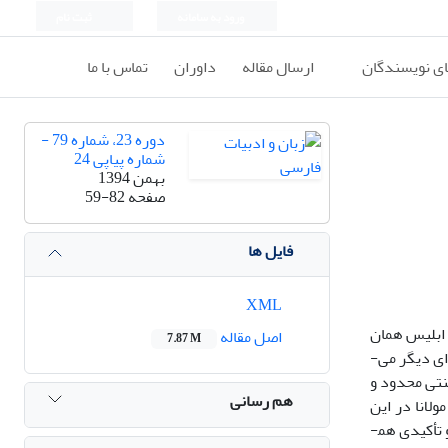
ورود به سامانه
ثبت نام
ای نویسندگان
ارسال مقاله
داوران
تماس با ما
دوره 23، شماره 79 -
شماره پیاپی 24
بهمن 1394
صفحه
59-82
فایل ها
XML
بلیس همان
اصل مقاله
7.87 M
ی دیگر می‌­
نتی محدود و
هم رسانی
ولانا در این
تأکیدی هم­