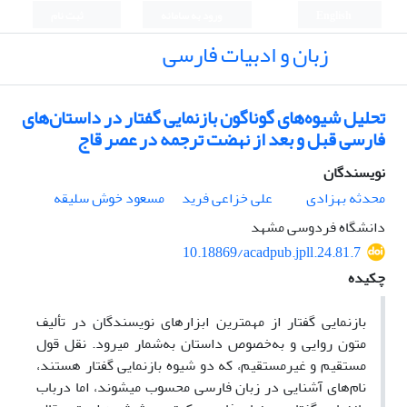
English
ورود به سامانه
ثبت نام
زبان و ادبیات فارسی
تحلیل شیوه‌های گوناگون بازنمایی گفتار در داستان‌های
فارسی قبل و بعد از نهضت ترجمه در عصر قاج
نویسندگان
محدثه بهزادی
علی خزاعی فرید
مسعود خوش سلیقه
دانشگاه فردوسی مشهد
10.18869/acadpub.jpll.24.81.7
چکیده
بازنمایی گفتار از مهم­ترین ابزارهای نویسندگان در تألیف
متون روایی و به‌خصوص داستان به‌شمار می­رود. نقل­ قول
مستقیم و غیرمستقیم، که دو شیوه بازنمایی گفتار هستند،
نام‌های آشنایی در زبان فارسی محسوب می­شوند، اما درباب