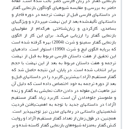
بازنمایی گفتار در زبان فارسی کمتر بحث شده است. مقاله
حاضر به بررسی و مقایسه شیوه­های گوناگون بازنمایی گفتار
در داستان­های فارسی قبل از نهضت ترجمه در دوره قاجار و
داستان­های تألیف‌شده بعد از این نهضت می­پردازد و ویژگی­های
بسامدی، کارکردی و زبان‌شناختی هرکدام از مقوله­های
بازنمایی گفتار را ارزیابی می‌کند. برای این کار از الگوی
بازنمایی گفتار سمینو و شرت (2004) بهره گرفته شده است
که برپایه الگوی لیچ و شرت (1990) استوار است. داده­های
این تحقیق از هفت داستان فارسی مربوط به قبل از نهضت
ترجمه و هفت داستان مربوط به بعد از این نهضت با حجم
برابر انتخاب شده است. در پایان، این نتیجه حاصل شد که
گفتار مستقیم (آزاد) بیشترین کاربرد را در داستان­های قبل و
بعد از دوره ترجمه به خود اختصاص داده است که دلیل آن
نیز ماهیت این مقوله در دادن حالت نمایشی به گفتار و زنده
و ملموس­تر جلوه‌دادن آن است. کاربرد زیاد گفتار مستقیم
(آزاد) در داستان­های جدید با توجه به اهمیت‌یافتن فردیتِ
شخصیت­های داستانی در رمان­های مدرن نیز توجیه­پذیر است.
همچنین، در طول زمان از تعداد گفتار مستقیم (آزاد) و روایت
کنش گفتار به‌منزله شیوه‌های بازنمایی گفتار کاسته شده و بر