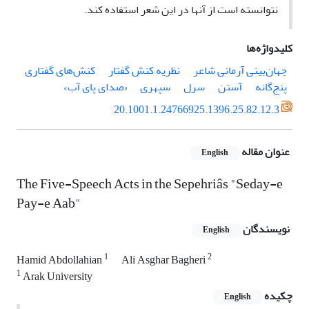
نتوانسته است از آنها در این شعر استفاده کند.
کلیدواژه‌ها
جهان‌بینی آرمانی شاعر
نظریه کنش گفتار
کنش‌های گفتاری
پنج‌گانه
آستن
سرل
سپهری
«صدای پای آب»
20.1001.1.24766925.1396.25.82.12.3
عنوان مقاله
English
The Five-Speech Acts in the Sepehriâs "Seday-e
Pay-e Aab"
نویسندگان
English
1
2
Hamid Abdollahian
Ali Asghar Bagheri
1
Arak University
چکیده
English