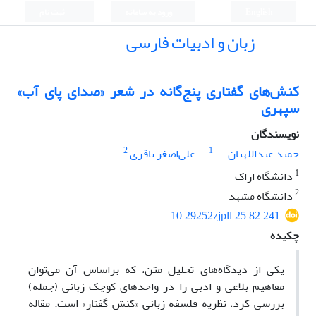
English
ورود به سامانه
ثبت نام
زبان و ادبیات فارسی
کنش‌های گفتاری پنج‌گانه در شعر «صدای پای آب»
سپهری
نویسندگان
2
1
حمید عبداللهیان
علی‌اصغر باقری
1
دانشگاه اراک
2
دانشگاه مشهد
10.29252/jpll.25.82.241
چکیده
یکی از دیدگاه‌های تحلیل متن، که براساس آن می‌توان
مفاهیم بلاغی و ادبی را در واحدهای کوچک زبانی (جمله)
بررسی کرد، نظریه فلسفه زبانی «کنش گفتار» است. مقاله