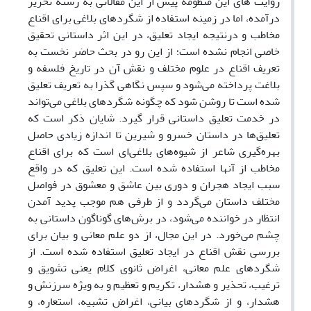
روایت های این منظومه پیش از این مقالاتی به رشته تحریر
درآمده، اما در زمینه استفاده از شگردهای بلاغی برای اقناع
مخاطب و درنتیجه ایجاد تعلیق، در این اثر داستانی تحقیق
خاصی انجام نشده است؛ از این رو در بحث حاضر نخست به
تعریف اقناع در علوم مختلف و نقش آن در تاریخ فلسفه و
بلاغت پرداخته ‌می‌شود و سپس نگاهی گذرا به تعریف تعلیق
شده است تا روشن شود که چگونه شگردهای بلاغی می‌تواند
در خدمت تعلیق داستانی قرار گیرد. شایان ذکر است که
تعلیق‌ها در داستان خسرو و شیرین تا اندازه زیادی حاصل
بهره‌گیری شاعر از شیوه‌های بلاغی‌ای است که برای اقناع
مخاطب از آنها استفاده شده است. این تعلیق که در واقع
سبب ایجاد هجران و دوری بین عاشق و معشوق در فواصل
مختلف داستان می‌گردد و از طرفی هم موجب پدید آمدن
انتظار در خواننده می‌شود، در برش‌های گوناگون داستانی به
چشم می‌خورد. در این مجال، از دو علم معانی و بیان برای
بررسی نقش اقناع در ایجاد تعلیق استفاده شده است. از
شگردهای علم معانی، اغراض ثانوی کلام یعنی تشویق و
ترغیب، تحذیر و هشدار، تکریم و تعظیم و به ویژه سرزنش و
هشدار، و از شگردهای بیانی، اغراض تشبیه، استعاره، و