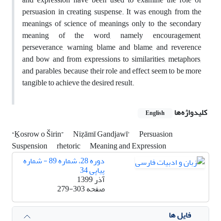
persuasion in creating suspense. It was enough from the
meanings of science of meanings only to the secondary
meaning of the word, namely encouragement,
perseverance, warning, blame and blame, and reverence
and bow and from expressions to similarities, metaphors,
and parables, because their role and effect seem to be more
tangible to achieve the desired result.
کلیدواژه‌ها
English
“Ḵosrow o Širin”
Niẓāmī Gandjawī’
Persuasion
Suspension
rhetoric
Meaning and Expression
دوره 28، شماره 89 - شماره
پیاپی 34
آذر 1399
صفحه
279-303
فایل ها