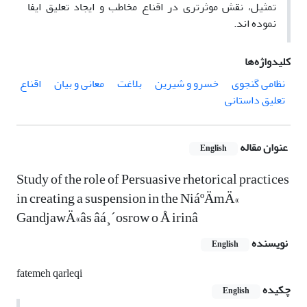
تمثیل، نقش موثرتری در اقناع مخاطب و ایجاد تعلیق ایفا
نموده اند.
کلیدواژه‌ها
نظامی گنجوی
خسرو و شیرین
بلاغت
معانی و بیان
اقناع
تعلیق داستانی
عنوان مقاله
English
Study of the role of Persuasive rhetorical practices
in creating a suspension in the NiáºÄmÄ«
GandjawÄ«âs âá¸´osrow o Å irinâ
نویسنده
English
fatemeh qarleqi
چکیده
English