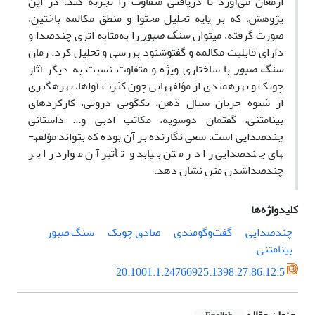
ارمغان می‌آورد تا دریافتی متفاوت را تجربه کند. در این
پژوهش، که بر پایه
تحلیل
محتوا
و منطق مکالمه باختین،
صورت گرفته، می­توان
سنگ صبور
را به‌مثابه اثری چندصدا و
دارای قابلیت مکالمه و گفت­وشنود بررسی و تحلیل کرد. رمان
سنگ صبور
با ساختاری ویژه و متفاوت نسبت به دیگر آثار
چوبک و بهره­مندی از مؤلفه­هایی چون کثرت آواها، بهره­گیری
از شیوه جریان سیال ذهن، تک­گویی درونی، کارکردهای
بینامتنی، گفتمان دوسویه، مکاتب ادبی و... داستانی
چندصدایی است. سعی نگارنده بر آن بوده که بتواند مؤلفه­
های چندصدایی را در متن بیابد و تأثیر آن موارد را بر
چندصداشدن متن نشان دهد.
کلیدواژه‌ها
چندصدایی
گفت‌وگومندی
صادق چوبک
سنگ صبور
بینامتنی
20.1001.1.24766925.1398.27.86.12.5