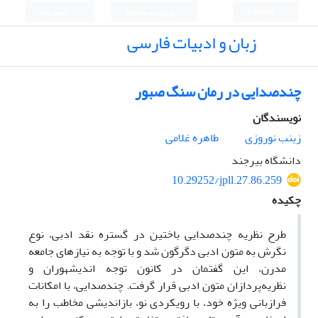
English
ورود به سامانه
ثبت نام
زبان و ادبیات فارسی
چندصدایی در رمان سنگ صبور
نویسندگان
زینب نوروزی
طاهره غلامی
دانشگاه بیرجند
10.29252/jpll.27.86.259
چکیده
طرح نظریه چندصدایی باختین در گستره نقد ادبی، نوع
نگرش به متون ادبی دگرگون شد و با توجه به نیازهای جامعه
مدرن، این گفتمان در کانون توجه اندیشه­وران و
نظریه‌پردازان متون ادبی قرار گرفت. چندصدایی، با امکانات
فرازبانی ویژه خود، با رویکردی نو، بازاندیشی مخاطب را به