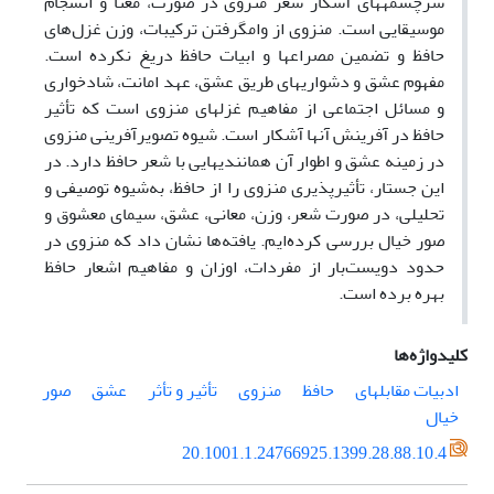
سرچشمه­های آشکار شعر منزوی در صورت، معنا و انسجام
موسیقایی است. منزوی از وام­گرفتن ترکیبات، وزن غزل‌های
حافظ و تضمین مصراع­ها و ابیات حافظ دریغ نکرده­ است.
مفهوم عشق و دشواری­های طریق عشق، عهد امانت، شادخواری
و مسائل اجتماعی از مفاهیم غزل­های منزوی است که تأثیر
حافظ در آفرینش آنها آشکار است. شیوه تصویرآفرینی­ منزوی
در زمینه عشق و اطوار آن همانندی­هایی با شعر حافظ دارد. در
این جستار، تأثیرپذیری منزوی را از حافظ، به‌شیوه توصیفی و
تحلیلی، در صورت شعر، وزن، معانی، عشق، سیمای معشوق و
صور خیال بررسی کرده‌ایم. یافته‌ها نشان داد که منزوی در
حدود دویست‌بار از مفردات، اوزان و مفاهیم اشعار حافظ
بهره برده ­است.
کلیدواژه‌ها
ادبیات مقابله­ای
حافظ
منزوی
تأثیر و تأثر
عشق
صور
خیال
20.1001.1.24766925.1399.28.88.10.4