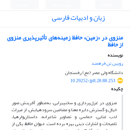
English
ورود به سامانه
ثبت نام
زبان و ادبیات فارسی
منزوی در «زمین» حافظ زمینه‌های تأثیرپذیری منزوی
از حافظ
نویسنده
رویین تن فرهمند
دانشگاه ولی عصر (عج) رفسنجان
10.29252/jpll.28.88.253
چکیده
منزوی در غزل
پردازی و سخن­پیرایی، به‌منظور آفرینش صور
خیال و گسترش دایره معنا و مضامین سروده­هایش، از میراث
ادب غنایی، حماسی و تصاویر شاعرانه، داستان‌واره­ها،
تلمیحات و اشارات دینی بهره برده ­است.
دیوان حافظ
یکی از