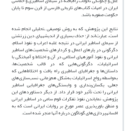
علل و چگونگی تحولات راه‌یافته در سیمای اساطیری و حماسی
ایران در امهات کتاب‌های تاریخی فارسی از قرن سوم تا پایان
حکومت صفویه باشد.
نتایج این پژوهش، که به روش توصیفی ـ‌تحلیلی انجام شده
است، عبارت‌اند از: حذف بسیاری از اندیشه­های دین زرتشتی
از سیمای اساطیر ایرانی در نتیجه غلبه اعراب و نفوذ اسلام،
دگرگونی در پاره­ای اعمال و کردارهای شخصیت‌های اساطیر
ایرانی و نفوذ آموزه­های اسلامی‌ در آن­ و اختلاط و آمیختگی با
اسرائیلیات، دگرگونی‌هایی که در قالب شخصیت‌ها،
داستان‌ها و جغرافیای اساطیری راه یافت و اختلاط‌هایی که
به‌واسطه رواج اسرائیلیات به‌شکل هم‌زمانی، نسب‌سازی‌های
جعلی، یکسان‌پنداری و وابستگی‌های جغرافیایی اساطیر
ایرانی را تحت تأثیر خود قرار داد. از دیگر دستاوردهای این
پژوهش، نمایاندن نفوذ تفکرات قوم سامی‌ در اساطیر ایرانی
و منطق باورپذیری عصر مورخ بر روایات ایرانی است که به
افسانه­پردازی‌های گوناگون درباره آنها منجر شده است.