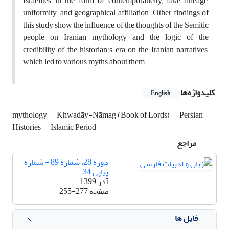
Israelites in the form of contemporaneity, fake lineage,
uniformity, and geographical affiliation. Other findings of
this study show the influence of the thoughts of the Semitic
people on Iranian mythology and the logic of the
credibility of the historian’s era on the Iranian narratives,
which led to various myths about them.
کلیدواژه‌ها
English
mythology
Khwadāy-Nāmag (Book of Lords)
Persian
Histories
Islamic Period
مراجع
دوره 28، شماره 89 - شماره
پیاپی 34
آذر 1399
صفحه
255-277
فایل ها