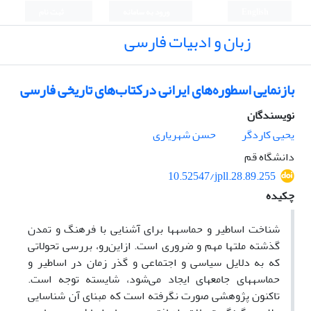
English
ورود به سامانه
ثبت نام
زبان و ادبیات فارسی
بازنمایی اسطوره‌های ایرانی درکتاب‌های تاریخی فارسی
نویسندگان
یحیی کاردگر
حسن شهریاری
دانشگاه قم
10.52547/jpll.28.89.255
چکیده
شناخت اساطیر و حماسه­ها برای آشنایی با فرهنگ و تمدن
گذشته ملت­ها مهم و ضروری است. ازاین‌رو، بررسی تحولاتی
که به دلایل سیاسی و اجتماعی و گذر زمان در اساطیر و
حماسه­های جامعه­ای ایجاد می‌­شود، شایسته توجه است.
تاکنون پژوهشی صورت نگرفته است که مبنای آن شناسایی