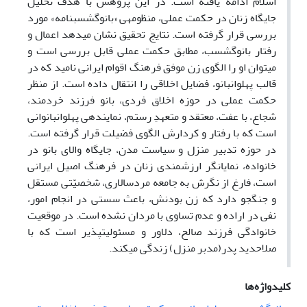
اسلام ادامه یافته است. در
این پژوهش با هدف تحلیل
جایگاه زنان در حکمت عملی، منظومه­ی «بانوگشسب­نامه» مورد
بررسی قرار گرفته است. نتایج تحقیق نشا
ن می­دهد اعمال و
رفتار بانوگشسب، مطابق حکمت عملی قابل بررسی است و
می­توان او را الگوی زن موفق فرهنگ اقوام ایرانی نامید که در
قالب پهلوان­بانو، فضایل اخلاقی را انتقال داده است
.
از منظر
حکمت عملی در حوزه اخلاق فردی، بانو فرزند خردمند،
شجاع، با عفت، معتقد و متعهدِ رستم، نماینده­ی پهلوان­بانوانی
است که با رفتار و کردارش الگوی فضیلت قرار گرفته است.
در حوزه تدبیر منزل و سیاست مدن، جایگاه والای بانو در
خانواده، نمایانگر ارزشمندی زنان در فرهنگ اصیل ایرانی
است، فارغ از نگرش به جامعه مردسالاری، شخصیّتی مستقل
و جنگجو دارد که زن بودنش، باعث سستی در انجام امور،
نفی در اراده و عدم تساوی با مردان نشده است. در موقعیت
خانوادگی فرزند صالح، دلاور و مسئولیت­پذیر است که با
صلاحدید پدر(مدبر منزل) زندگی می­کند.
کلیدواژه‌ها