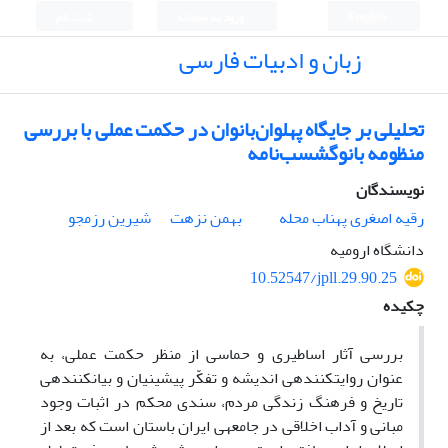
English
ورود به سامانه
ثبت نام
زبان و ادبیات فارسی
تحلیلی بر جایگاه پهلوان‌بانوان در حکمت عملی با بررسی
منظومه بانوگشسب‌نامه
نویسندگان
رقیه اصغری پهناب محله
بهمن نزهت
شیرین رزمجو
دانشگاه ارومیه
10.52547/jpll.29.90.25
چکیده
بررسی آثار اساطیری و حماسی از منظر حکمت عملی، به
عنوان روایت­کننده­ی اندیشه و تفکّر پیشینیان و بیان­کننده­ی
تاریخ و فرهنگ زندگی مردم، سندی محکم در اثبات وجود
مبانی و آداب اخلاقی در جامعه­ی ایران باستان است که بعد از