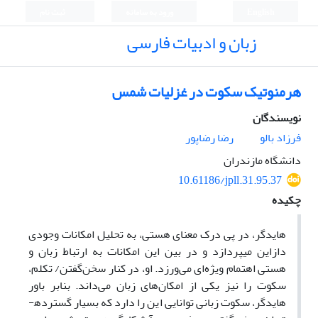
English
ورود به سامانه
ثبت نام
زبان و ادبیات فارسی
هرمنوتیک سکوت در غزلیات شمس
نویسندگان
فرزاد بالو
رضا رضاپور
دانشگاه مازندران
10.61186/jpll.31.95.37
چکیده
هایدگر، در پی درک معنای هستی، به تحلیل امکانات وجودی
دازاین می­پردازد و در بین این امکانات به ارتباط زبان و
هستی اهتمام ویژه
ای می
ورزد. او، در کنار سخن‌گفتن/ تکلم،
سکوت را نیز یکی از امکان
های زبان می
داند. بنابر باور
هایدگر، سکوت زبانی توانایی این را دارد که بسیار گسترده­