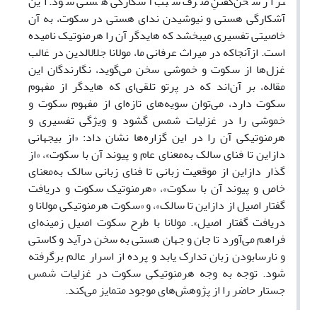
تر از سخن‌گفتنِ صرف سبب آشکارگی هستی شود. این
آشکارگی هستی و نیوشیدن ندای هستی در سکوت
،
به آن
خاصیتی تفسیری می­بخشد که هایدگر آن را هرمنوتیک نامیده
است. ازآنجاکه در میراث عرفانی ما، مولانا جلال­الدین در غالب
غزل
ها از سکوت و خموشی سخن می
گوید، نگارندگان این
مقاله، بر آن‌اند که در پرتو تلقی‌ای که هایدگر از مفهوم
سکوت دارد، می
توان سویه
های تازه
ای از مفهوم سکوت و
خموشی را در غزلیات شمس گشود و ویژگی تفسیری و
هرمنوتیکی آن را در این گزاره‌ها نشان داد: «از بی­جهانی
دازاین تا فنای سالک به‌معنای عام و پیوند آن با سکوت»، «از
گذار دازاین از موقعیت زبانی تا فنای زبانی سالک به‌معنای
خاص و پیوند آن با سکوت»، «هرمنوتیک سکوت و دریافت
گفتار اصیل از دازاین تا سالک»، و «سکوت هرمنوتیکی مولانا و
دریافت گفتار اصیل». مولانا با طرح سکوت اصیل زمینه
ای
فراهم می
آورد تا جان و جهان هستی به سخن درآید و کاستی
و نارسابودن زبان تدارک یابد و پرده از اسرار عالم برگرفته
شود. توجه به وجه هرمنوتیکی سکوت در غزلیات شمس
جستار حاضر را از پژوهش
های موجود متمایز می
کند.