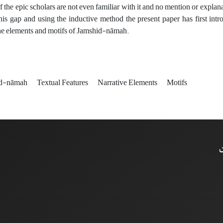
of the epic scholars are not even familiar with it and no mention or expl
his gap
and using the inductive method the present paper has first intro
he elements and motifs of Jamshid-nāmah.
id-nāmah
Textual Features
Narrative Elements
Motifs
ت