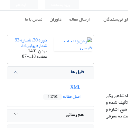
ورود به سامانه
ثبت نام
ای نویسندگان
ارسال مقاله
داوران
تماس با ما
دوره 30، شماره 93 -
شماره پیاپی 38
بهمن 1401
صفحه
87-118
فایل ها
XML
پادشاهی یکی
اصل مقاله
4.17 M
تألیف شده و
هیچ اشاره و
هم رسانی
ست به معرفی