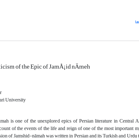
ها
ticism of the Epic of JamÅ¡id nÄmeh
r
ri University
ah is one of the unexplored epics of Persian literature in Central 
ccount of the events of the life and reign of one of the most important m
rsion of Jamshid-nāmah was written in Persian and its Turkish and Urdu