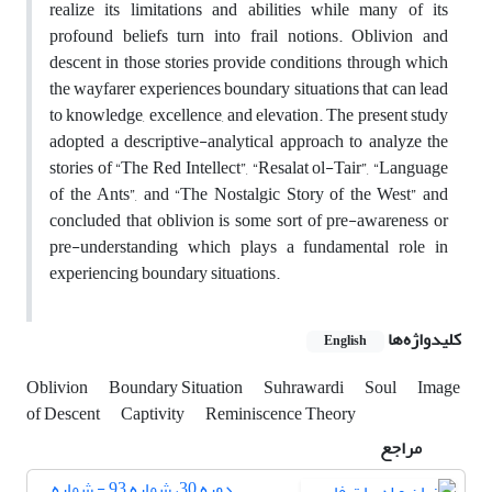
realize its limitations and abilities while many of its
profound beliefs turn into frail notions. Oblivion and
descent in those stories provide conditions through which
the wayfarer experiences boundary situations that can lead
to knowledge, excellence, and elevation. The present study
adopted a descriptive-analytical approach to analyze the
stories of “The Red Intellect”, “Resalat ol-Tair”, “Language
of the Ants”, and “The Nostalgic Story of the West” and
concluded that oblivion is some sort of pre-awareness or
pre-understanding which plays a fundamental role in
experiencing boundary situations.
کلیدواژه‌ها
English
Oblivion
Boundary Situation
Suhrawardi
Soul
Image
of Descent
Captivity
Reminiscence Theory
مراجع
دوره 30، شماره 93 - شماره