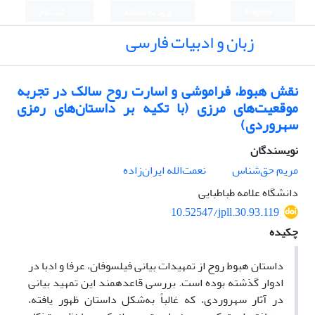
English
ورود به سامانه
ثبت نام
زبان و ادبیات فارسی
نقش هبوط، فراموشی و اسارت روح سالک در تجربه
موقعیت‌های مرزی (با تکیه بر داستان‌های رمزی
سهروردی)
نویسندگان
مریم حق‌شناس
نعمت‌الله ایران‌زاده
دانشگاه علامه طباطبایی
10.52547/jpll.30.93.119
چکیده
داستان هبوط روح از تمهیدات بیانی فیلسوفان، عرفا و ادبا در
ادوار گذشته بوده است. بررسی قاعده­مند این تمهید ­­بیانی
در آثار سهروردی، که غالباً به‌شکل داستان ظهور یافته،