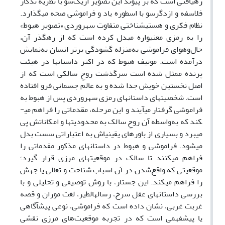
رهیافتی است که بر پیوند این تصویر ازیک‌سو با نظریه تذکار
فلاسفه و ازدگرسو با اسطوره یاد و فراموشی صحه می­گذارد.
نظام فکری و هستی­شناختی متفاوت سهروردی «تصویر هبوط»
را به رمزی معنی­واره مبدل کرده است که از رهگذر آن،
حال‌وهوای فراموشی به‌منزله گشودگی برتر انسان به‌نمایش
درآمده است. موتیف هبوط که در اکثر داستان­ها در هیئت
پرنده ممثل شده است سرگذشت روحِ سالکی است که از
اصل نخستین خویش جدا شده و به عالم جسمانی فرو افتاده
است. شخصیت­های داستان­های رمزی سهروردی پس از هبوط به
فراموشی گرفتار می­آیند و این مرحله، مقدماتی را فراهم می­
کند که به‌واسطه آن روحِ سالک به محدودیت­ها و امکاناتش پی
می­برد و بسیاری از باورهای یقینی­اش به اعتباراتی سست بدل
می­شود. فراموشی و هبوط در داستان­های مذکور مقدماتی را
فراهم می­کنند تا سالک در موقعیت­های مرزی قرار ­گیرد؛
موقعیتی که واقع‌شدن در آن اسباب شناخت و تعالی یا جهش
را فراهم می­کند. این جستار، با روش توصیفی و تحلیلی و با
بررسی داستان­های عقل سرخ، رساله­الطیر، لغت موران و قصه
غربت غربی، نشان داده است که فراموشی، نوعی پیش­آگاهی
یا پیش­فهمی است که در تجربه موقعیت‌های مرزی نقشی