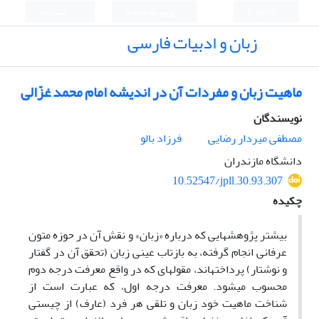
English
ورود به سامانه
ثبت نام
زبان و ادبیات فارسی
ماهیت زبان و مفردات آن در اندیشه امام محمد غزّالی
نویسندگان
مصطفی میردار رضایی
فرزاد بالو
دانشگاه مازندران
10.52547/jpll.30.93.307
چکیده
بیشتر پژوهش­هایی که درباره «زبان» و نقش آن در حوزه متون
عرفانی انجام گرفته، به بازتاب عینی زبان (تحقق آن در گفتار
و نوشتار) پرداخته­اند، مقوله­ای که در واقع معرفت درجه دوم
محسوب می­شود. معرفت درجه اول، که عبارت است از
شناخت ماهیت خود زبان و تلقی هر فرد (عارف) از چیستی