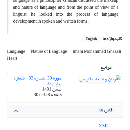
language, as a philosopher, Ghazali discussed the makeup
and nature of language and from the point of view of a
linguist, he looked into the process of language
development in spoken and written forms.
کلیدواژه‌ها
English
Language
Nature of Language
Imam Mohammad Ghazali
Heart
مراجع
دوره 30، شماره 93 - شماره
پیاپی 38
بهمن 1401
صفحه
307-328
فایل ها
XML