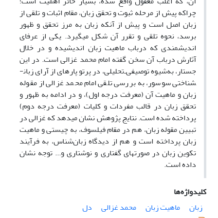
آن، که اغلب مغفول واقع شده، بسیار حائز اهمیت است؛
چراکه پیش از مرحله ثبوت و تحقق زبان، مقام اثبات و تلقی از
زبان اصل است و پیش از آنکه زبان به مرز تحقق و ظهور
برسد، نحوه تلقی و تقرر آن شکل می­گیرد. یکی از عرفای
اندیشمندی که درباب ماهیت زبان اندیشیده و در خلال
آثارش درباب آن سخن گفته امام محمد غزالی است. در این
جستار، به‌شیوه توصیفی‌ـ‌تحلیلی، در پرتو پاره­ای از آرای زبان­
شناختی سوسور، به بررسی تلقی امام محمد غزالی از مقوله
زبان و ماهیت آن (معرفت درجه اول)، و در ادامه به ظهور و
تحقق زبان در قالب مفردات و کلیات (معرفت درجه دوم)
پرداخته شده است. نتایج پژوهش نشان می­دهد که غزالی در
تبیین مقوله زبان، هم در مقام فیلسوف، به چیستی و ماهیت
زبان پرداخته است و هم از دیدگاه زبان‌شناس، به فرآیند
تکوین زبان در صورت­های گفتاری و نوشتاری و... توجه نشان
داده است.
کلیدواژه‌ها
زبان
ماهیت زبان
محمد غزالی
دل