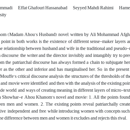
ammadi
Effat Ghafouri Hassanabad
Seyyed Mahdi Rahimi
Hame
sity
m (Madam Ahou’s Husband) novel, written by Ali Mohammad Afghani 
point in both works is the existence of different sense-maker layers 
the relationship between husband and wife in the traditional and pseudo-
discourse, the writer and the director, invisibly and intangibly, try to 
m the patriarchal discourse
has
always
formed a chain to subjugate he
r as the other and inferior and has marginalised her.
So, in the present
ouffe’s critical discourse analysis the structures of
the thresholds of th
 and movie were identified, and then with the analysis of the existing point
de world, and ways of creating meaning in different layers of micro-tex
in Showhar-e Ahou Khanom’s novel and movie: 1. All the points found
en men and women. 2. The existing points reveal patriarchally creat
ctive, independent, and free, while introducing women with concepts such a
the difference between men and women it excludes and rejects this rival.