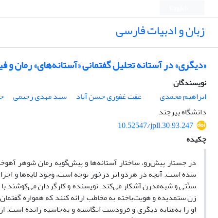
English
زبان و ادبیات فارسی
«دیگری» در آستانه تحلیل گفتمانی «آستانه‌های» رمان و فیلم
نویسندگان
ابراهیم محمدی
عفت غفوری حسن آباد
سید مهدی رحیمی
حا
دانشگاه بیرجند
10.52547/jpll.30.93.247
چکیده
در جستار پیش‌رو، ساختار آستانه‌ها و پیش‌گویه رمان شوهر آهوخان
شده است. آنچه در هردو اثر درخور توجه است، وجود لایه‌ها و اجزای
سنّتی و شبه‌مدرن آشکار می‌کند. نویسنده و کارگردان می‌کوشند با
زن ستمدیده و هویت‌باخته به مخاطب ارائه کنند که همواره گفتمان م
او را به‌مثابه دیگری و فرودست انگاشته و به‌حاشیه رانده ‌است. ا