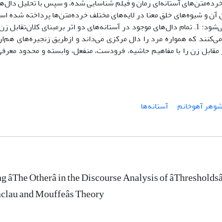
رده‌متن‌های آستانه‌ای رمان و فیلم شناسایی شده، و سپس با تحلیل دال‌ه
ن آن و شیوه‌های خلق معنا در لایه‌های مختلف خرده‌متن‌ها پرداخته شده ا
ساختار آستانه‌های رمان و فیلم «شوهر آهوخانم» دو نکته آشکار می‌شود: 1. تمام دال‌های موجود در آستانه‌های دو اثر برمبنای 
 برملا می‌کنند که همواره مرد را دال مرکزی می‌داند و ازطریق زنجیره‌های هم‌ا
 مقابل زن را با مفاهیم حاشیه، فرودست، منفعل، وابسته و محدود معرفی 
وهر آهوخانم
آستانه‌ها
g âThe Otherâ in the Discourse Analysis of âThreshol
clau and Mouffeâs Theory