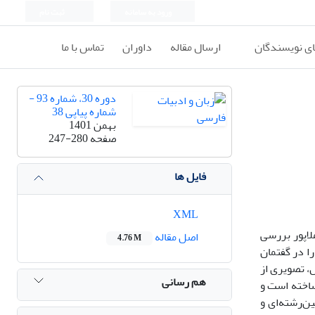
ورود به سامانه
ثبت نام
ای نویسندگان
ارسال مقاله
داوران
تماس با ما
دوره 30، شماره 93 -
شماره پیاپی 38
بهمن 1401
صفحه
247-280
فایل ها
XML
لاپور بررسی
اصل مقاله
4.76 M
ا در گفتمان
، تصویری از
هم رسانی
اخته ‌است و
ین‌رشته‌ای و