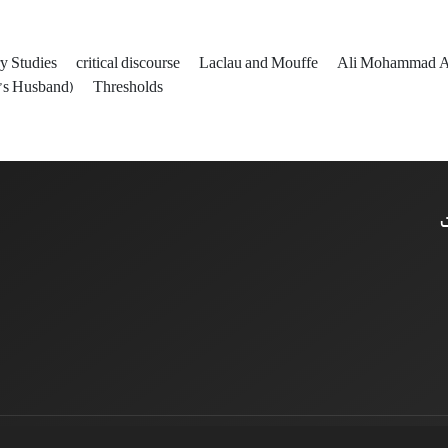
ry Studies
critical discourse
Laclau and Mouffe
Ali Mohammad A
s Husband)
Thresholds
ت