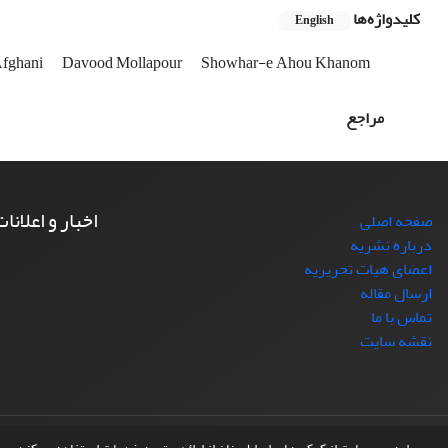
کلیدواژه‌ها
English
fghani
Davood Mollapour
Showhar-e Ahou Khanom
مراجع
اخبار و اعلانا
صفحه اصلی
درباره نشریه
اعضای هیات تحریریه
ارسال مقاله
تماس با ما
نقشه سایت
© سامانه مدیریت نشریات علمی.
طراحی و پیاده سازی از
سیناوب