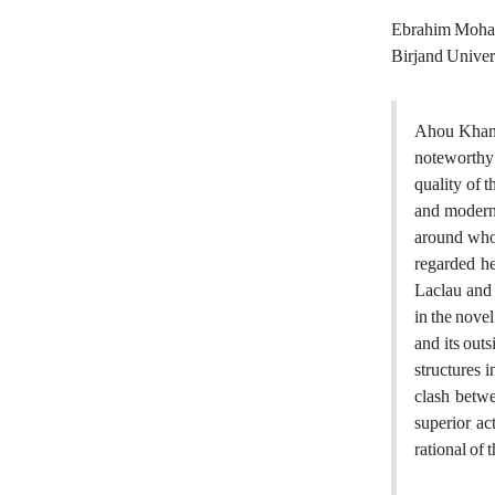
Ebrahim Moh
Birjand Univer
Ahou Khano
noteworthy 
quality of 
and modern 
around who
regarded he
Laclau and M
in the novel
and its
outsi
structures 
clash betwe
superior, a
rational of 