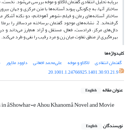
برپایه تحلیل انتقادی گفتمان لاکلاو و موفه بررسی می‌شود. نخست
،
خ
ساختار آنها، به چگونگی پیوند آستانه‌ها با متن مرکزی و جهان بیرو
گرفته‌اند. 2. نشانه‌های موجود گفتمان برساخته مردسالار را
دال‌های مرکز، فرادست، فعال، مستقل و آزاد هم‌ارز می‌داند و در
بهره‌گیری از منطق تفاوت میان زن و مرد رقیب را نفی و طرد می‌کند.
کلیدواژه‌ها
گفتمان انتقادی
لاکلاو و موفه
علی‌محمد افغانی
داوود ملاپور
ش
20.1001.1.24766925.1401.30.93.21.9
عنوان مقاله
English
dsâ in âShowhar-e Ahou Khanomâ Novel and Movie
نویسندگان
English