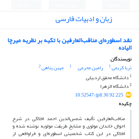
English
ورود به سامانه
ثبت نام
زبان و ادبیات فارسی
نقد اسطوره‌ای مناقب‌العارفین با تکیه بر نظریه میرچا
الیاده
نویسندگان
2
1
1
ثریا کریمی
رامین محرمی
مهین پناهی
1
دانشگاه محقق اردبیلی
2
دانشگاه الزهرا
10.52547/jpll.30.92.225
چکیده
مناقب‌العارفین
تألیف شمس‌الدین احمد افلاکی در شرح
احوال خاندان مولوی و مشایخ طریقت مولویه نوشته شده و
افلاکی در این کتاب شخصیتی اسطوره‌ای و فراواقعی از