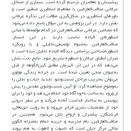
پیشینیان و معاصران ترسیم کرده است. بسیاری از مسائل
عرفانی مناقب‌العارفین با مفاهیم اساطیری منطبق است و
باورهای اساطیری در شکل‌گیری مطالب این تذکره عرفانی
نقش دارد. در این پژوهش به این سؤال پاسخ داده می‌شود
که مضامین عرفانی مناقب‌العارفین در کدام مؤلفه‌ها با مبانی
اسطوره‌ای الیاده تناسب دارند. در این جستار،
مناقب‌العارفین به‌شیوه توصیفی‌ـ‌تحلیلی و با رویکرد
اسطوره‌شناختی براساس دیدگاه الیاده تحلیل شده است تا
میزان انطباق عرفان و اسطوره تشریح شود. نتایج بحث نشان
می‌­دهد که در این اثر، قهرمان مطابق کهن‌الگوها، از قبل
به‌عنوان منجی تعیین شده است. در چرخه زندگی مولوی
می‌توان به‌ترتیب مراحل شست‌وشو، تجدید حیات و تجلی را
به‌وضوح مشاهده کرد؛ او آیین شست‌وشوی مقدس را پیش
از ورود به ساحت ناخودآگاه خود انجام می‌دهد و خود را برای
پیوستن به ساختار قداست آماده می‌کند و در سفر درونی
خود از مقتضیات بشری فراتر می‌رود و به رؤیت حق‌تعالی،
فرشتگان، پیامبران و ارواح نایل می‌شود. همچنین، در
مناقب‌العارفین، بام مدرسه و خزینه حمام به‌منزله الگوی
مثالی مرکز جهان است که ناسوت و لاهوت به هم پیوند