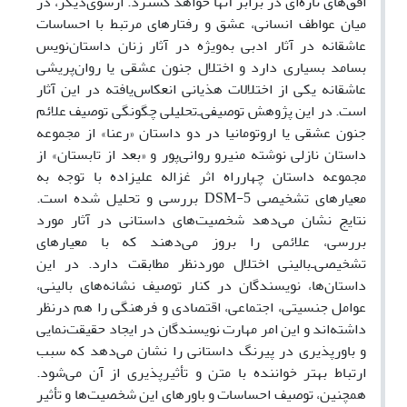
افق‌های تازه‌ای در برابر آنها خواهد گسترد. ازسوی‌دیگر، در
میان عواطف انسانی، عشق و رفتارهای مرتبط با احساسات
عاشقانه در آثار ادبی به‌ویژه در آثار زنان داستان‌نویس
بسامد بسیاری دارد و اختلال جنون عشقی یا روان‌پریشی
عاشقانه یکی از اختلالات هذیانی انعکاس‌یافته در این آثار
است. در این پژوهش توصیفی‌ـ‌تحلیلی چگونگی توصیف علائم
جنون عشقی یا اروتومانیا در دو داستان «رعنا» از مجموعه
داستان نازلی نوشته منیرو روانی‌پور و «بعد از تابستان» از
مجموعه داستان چهارراه اثر غزاله علیزاده با توجه به
معیارهای تشخیصی
DSM-5
بررسی و تحلیل شده است.
نتایج نشان می‌دهد شخصیت‌های داستانی در آثار مورد
بررسی، علائمی را بروز می‌دهند که با معیارهای
تشخیصی‌ـ‌بالینی اختلال موردنظر مطابقت دارد. در این
داستان‌ها، نویسندگان در کنار توصیف نشانه‌های بالینی،
عوامل جنسیتی، اجتماعی، اقتصادی و فرهنگی را هم درنظر
داشته‌اند و این امر مهارت نویسندگان در ایجاد حقیقت‌نمایی
و باورپذیری در پیرنگ داستانی را نشان می‌دهد که سبب
ارتباط بهتر خواننده با متن و تأثیرپذیری از آن می‌شود.
همچنین، توصیف احساسات و باورهای این شخصیت‌ها و تأثیر