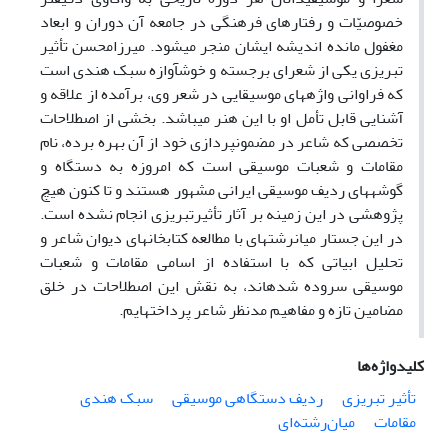
خصوصیّات و رفتارهای فرهنگی در جامعه آن دوران و ابعاد
مغفول مانده اندیشه ایشان منجر می­شود. میرزامحسن تأثیر
تبریزی یکی از شعرای برجسته و خوش­آوازه سبک هندی است
که فراوانی واژه­های موسیقایی در شعر وی، برآمده از علاقه و
آشنایی قابل تأمل او با این هنر می­باشد. بخشی از اصطلاحات
تخصصی که شاعر در مضمون­پردازی خود از آن بهره برده، نام
مقامات و شعبات موسیقی است که امروزه به دستگاه­ و
گوشه­های ردیف موسیقی ایرانی مشهور هستند و تا کنون هیچ
پژوهشی در این زمینه بر آثار تأثیرتبریزی انجام نشده است.
در این جستار میان­رشته­ای با مطالعه کتابخانه­ای دیوان شاعر و
تحلیل ابیاتی که با استفاده از اسامی مقامات و شعبات
موسیقی سروده شده­اند، به نقش این اصطلاحات در خلق
مضامین تازه و مفاهیم مدنظر شاعر پرداخته­ایم.
کلیدواژه‌ها
تأثیر تبریزی
ردیف دستگاهی موسیقی
سبک هندی
مقامات
میان‌رشته‌ای