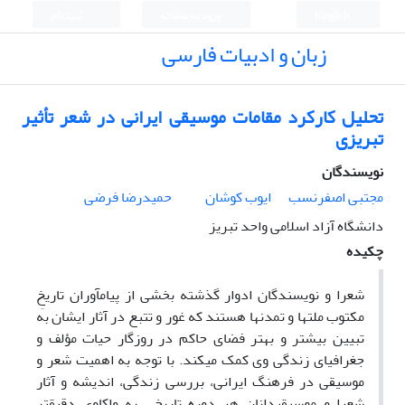
English
ورود به سامانه
ثبت نام
زبان و ادبیات فارسی
تحلیل کارکرد مقامات موسیقی ایرانی در شعر تأثیر
تبریزی
نویسندگان
مجتبی اصفرنسب
ایوب کوشان
حمیدرضا فرضی
دانشگاه آزاد اسلامی واحد تبریز
چکیده
شعرا و نویسندگان ادوار گذشته بخشی از پیام­آوران تاریخِ
مکتوب ملت­ها و تمدن­ها هستند که غور و تتبع در آثار ایشان به
تبیین بیشتر و بهتر فضای حاکم در روزگار حیات مؤلف و
جغرافیای زندگی وی کمک می­کند. با توجه به اهمیت شعر و
موسیقی در فرهنگ ایرانی، بررسی زندگی، اندیشه و آثار
شعرا و موسیقی­دانان هر دوره تاریخی به واکاوی دقیق­تر