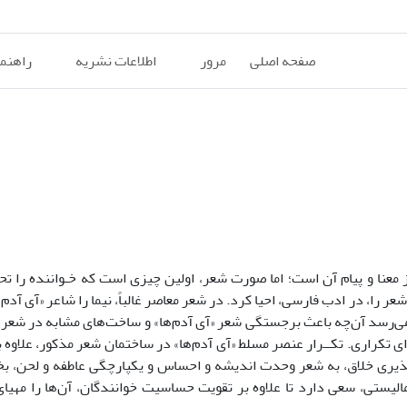
صفحه اصلی
مرور
اطلاعات نشریه
راهنم
 معنا و پیام آن است؛ اما صورت شعر، اولین چیزی است که خـواننده را تحت
ا، در ادب فارسی، احیا کرد. در شعر معاصر غالباً، نیما را شاعر «آی آدم‌ه
می‌رسد آن‌چه باعث برجستگی شعر «آی آدم‌ها» و ساخت‌‌های مشابه در شعر
وای تکراری. تکــرار عنصر مسلط «آی آدم‌ها» در ساختمان شعر مذکور، علاوه 
‌پذیری خلاق، به شعر وحدت اندیشه و احساس و یکپارچگی عاطفه و لحن، 
فرمالیستی، سعی دارد تا علاوه بر تقویت حساسیت خوانندگان، آن‌ها را مهیا