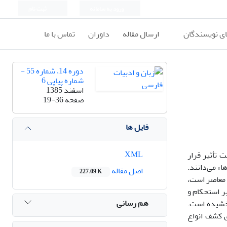
ورود به سامانه
ثبت نام
ای نویسندگان
ارسال مقاله
داوران
تماس با ما
دوره 14، شماره 55 -
شماره پیاپی 6
اسفند 1385
صفحه
19-36
فایل ها
XML
 تأثیر قرار
ا» می‌دانند.
اصل مقاله
227.09 K
 معاصر است،
بر استحکام و
هم رسانی
بخشیده است.
ی کشف انواع