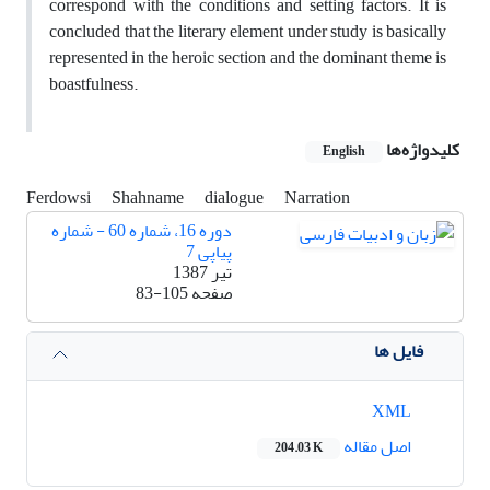
correspond with the conditions and setting factors. It is
concluded that the literary element under study is basically
represented in the heroic section and the dominant theme is
boastfulness.
کلیدواژه‌ها
English
Ferdowsi
Shahname
dialogue
Narration
دوره 16، شماره 60 - شماره
پیاپی 7
تیر 1387
صفحه
83-105
فایل ها
XML
اصل مقاله
204.03 K