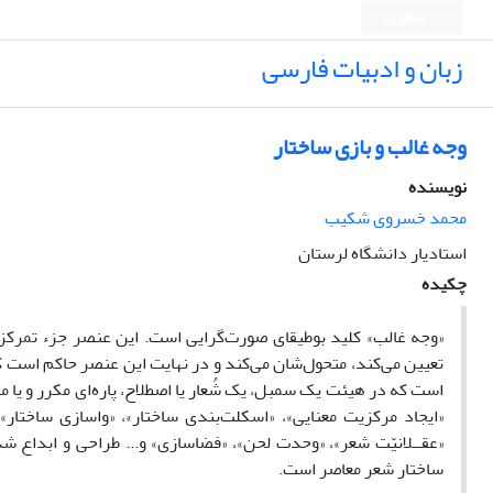
English
زبان و ادبیات فارسی
وجه غالب و بازی ساختار
نویسنده
محمد خسروی شکیب
استادیار دانشگاه لرستان
چکیده
«وجه غالب» کلید بوطیقای صورت‌گرایی است. این عنصر جزء تمرکزده
تعیین می‌کند، متحول‌شان می‌کند و در نهایت این عنصر حاکم است ک
است که در هیئت یک سمبل، یک شُعار یا اصطلاح، پاره‌ای مکرر و یا
«ایجاد مرکزیت معنایی»، «اسکلت‌بندی ساختار»، «واسازی ساختار
«عقــلانیّت شعر»، «وحدت لحن»، «فضاسازی» و... طراحی و ابداع 
ساختار شعر معاصر است.