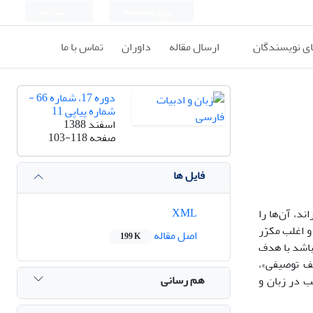
ورود به سامانه
ثبت نام
ای نویسندگان
ارسال مقاله
داوران
تماس با ما
دوره 17، شماره 66 -
شماره پیاپی 11
اسفند 1388
صفحه
103-118
فایل ها
XML
د، آن‌ها را
 اغلب مکرّر
اصل مقاله
199 K
باشد با هدف
قف توصیفی»،
هم رسانی
ب در زبان و