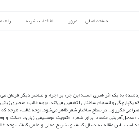
صفحه اصلی
مرور
اطلاعات نشریه
راهنم
نده به یک اثر هنری است؛ این جزء بر اجزاء و عناصر دیگر فرمان می‌ران
ه یکپارچگی و انسجام ساختار را تضمین می‌کند. «وجه غالب» عنصری زبانی و
 مصراعی مکرر و... در سطح ساختار شعر ظاهر می‌شود. «وجه غالب» هرچه که 
»، «مدخل‌آفرینی متعدد برای شعر»، «تقویت موســیقی زبان»، «مکث و و
شده است. این مقاله به دنبال کشف و تشریح عملی و علمی کیفیّت وجه غال