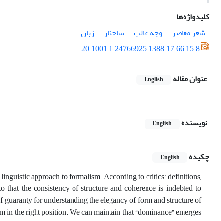
کلیدواژه‌ها
شعر معاصر
وجه غالب
ساختار
زبان
20.1001.1.24766925.1388.17.66.15.8
عنوان مقاله
English
نویسنده
English
چکیده
English
inguistic approach to formalism. According to critics’ definitions,
to that the consistency of structure and coherence is indebted to
f guaranty for understanding the elegancy of form and structure of
m in the right position. We can maintain that “dominance” emerges