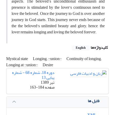
aspects. The beloved’s unconditional enthusiasm and
presence is stimulated by the lover’s continuous need to
love the beloved. Once the journey to God is over, another
journey in God starts. This journey never ends because of
the the beloved’s unlimited beauty and glory; hence, the
lover remains longing and loving the beloved forever.
کلیدواژه‌ها
English
Mystical state
Longing‚ ::union::
Continuity of longing‚
Longing at ::union::
Desire
دوره 18، شماره 68 - شماره
پیاپی 13
تیر 1389
صفحه
163-184
فایل ها
XML