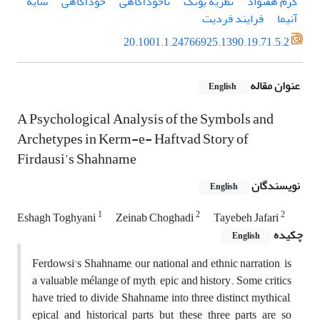
کرم هفتواد
نظریه یونگ
ناخودآگاهی
خودآگاهی
سایه
آنیما
فرایند فردیت
20.1001.1.24766925.1390.19.71.5.2
عنوان مقاله
English
A Psychological Analysis of the Symbols and
Archetypes in Kerm-e- Haftvad Story of
Firdausi's Shahname
نویسندگان
English
1
2
2
Eshagh Toghyani
Zeinab Choghadi
Tayebeh Jafari
چکیده
English
Ferdowsi's Shahname, our national and ethnic narration, is
a valuable mélange of myth, epic and history. Some critics
have tried to divide Shahname into three distinct mythical,
epical and historical parts but these three parts are so