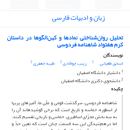
English
ورود به سامانه
ثبت نام
زبان و ادبیات فارسی
تحلیل روان‌شناختی نمادها و کهن‌الگوها در داستان
کرم هفتواد شاهنامه فردوسی
نویسندگان
2
2
1
اسحق طغیانی
زینب چوقادی
طیبه جعفری
1
دانشیار دانشگاه اصفهان
2
دانشجوی دکتری دانشگاه اصفهان
چکیده
شاهنامه فردوسی، سرگذشت قومی و ملّی ما، آمیزه‏ای پربها
از اسطوره، حماسه و تاریخ است که برخی کوشیده‏اند آن را
به سه بخش مجزّای اساطیری، حماسی و تاریخی تقسیم کنند،
اما درهم‌تنیدگی این سه قسمت چنان است که تعین حدّ و