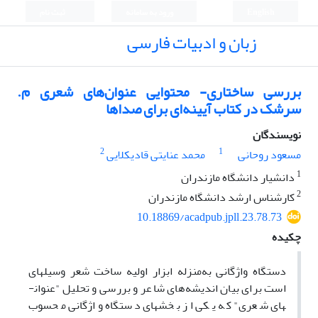
English
ورود به سامانه
ثبت نام
زبان و ادبیات فارسی
بررسی ساختاری- محتوایی عنوان‌های شعری م.
سرشک در کتاب آیینه‌ای برای صداها
نویسندگان
2
1
مسعود روحانی
محمد عنایتی قادیکلایی
1
دانشیار دانشگاه مازندران
2
کارشناس ارشد دانشگاه مازندران
10.18869/acadpub.jpll.23.78.73
چکیده
دستگاه واژگانی به‌منزله ابزار اولیه ساخت شعر وسیله­ای
است برای بیان اندیشه‌های شاعر و بررسی و تحلیل "عنوان­
های شعری" که یکی از بخش­های دستگاه واژگانی محسوب