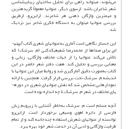
می‌شوند، می­تواند راهی برای تحلیل ساخت­های زیبایی­شناسی
شعر شاعران باشد. ازسوی دیگر، عنوان­ها معمولاً گزیده­ترین
و مهم­ترین واژگان ذهنی هر شاعرند. ازاین‌رو، ازطریق
بررسی عنوان­ها می­توان به دستگاه فکری شاعر نیز نزدیک
شد.
این جستار نگاهی است آماری به‌عنوان­های شعری کتاب
آیینه­
ای برای صداها
از محمدرضا شفیعی­کدکنی (م. سرشک) که
تلاش­ می‌کند عنوان­ها را از جهات مختلف واژگانی، زبانی و
معنایی بررسی و تحلیل کند. هفت دفتر شعر حاضر در این
کتاب به‌صورت دقیق آمارگیری شد و روابط میان این عنوان­ها با
اندیشه م. سرشک تحت بررسی قرار گرفت. همچنین با ارائه
نمودارهایی مشخص شد که نقش عنوان­های شعری در دوره­
های مختلف در شعر م. سرشک تا چه اندازه بوده است.
آنچه مسلم است م. سرشک به‌خاطر آشنایی با زیروبم زبان
فارسی از دایره لغوی وسیعی برخوردار است. ازاین‌رو
توانسته از عنوان­های شعرش استفاده چندجانبه کند و از تمام
ظرفیت واژگانی و ادبی آن در خدمت شعر خود بهره ببرد.