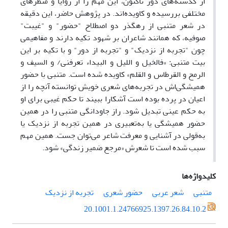
از گذشته‌های دور تاکنون، این مهم را از زوایا و منظرهای
مختلفی بررسیده و کاویده‌اند. در پژوهش حاضر، این دقیقه
در شعر متنبی از رهگذر دو اصطلاح "حضور" و "غیبت"
صوفیه، که همانند شاعران بر شهود تکیه دارند و مفاهیمی
چون "تجربه از نزدیک" و "تجربه از دور" و با تکیه بر این
بیت متنبی: «فالخیل و اللیل و البیداء تعرفنی/ و السیف و
الرمح و القرطاس و القلم» کاویده شده است. متنبی با حضور
همیشگی‌اش در تجربه‌های شعری خویش توانسته آنچه را از
اعیان در پرده بوده است آشکارا ببیند تا حکم غیبی برای او
به حکم عینی تبدیل شود. راز جاودانگی متنبی را در همین
حضور همیشگی یا به‌تعبیری در همین تجربه از نزدیک یا
به‌قولی در آشنایی و معرفت شاعر می‌توان جست. همین مهم
سبب شده است تا شعرش «مرجع ضمیر زندگی» شود.
کلیدواژه‌ها
متنبی
شعر عربی
حضور شعری
تجربه از نزدیک
20.1001.1.24766925.1397.26.84.10.2