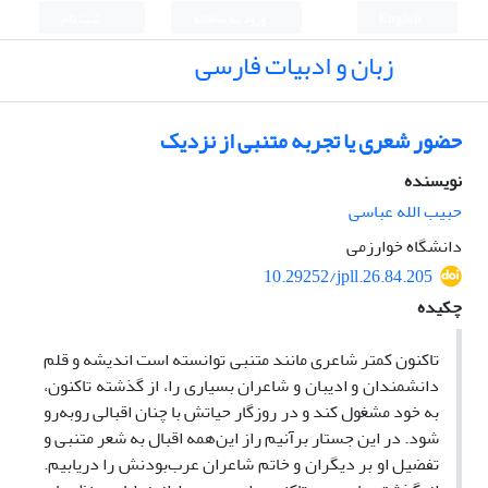
English
ورود به سامانه
ثبت نام
زبان و ادبیات فارسی
حضور شعری یا تجربه متنبی از نزدیک
نویسنده
حبیب الله عباسی
دانشگاه خوارزمی
10.29252/jpll.26.84.205
چکیده
تاکنون کمتر شاعری مانند متنبی توانسته است اندیشه و قلم
دانشمندان و ادیبان و شاعران بسیاری را، از گذشته تاکنون،
به خود مشغول کند و در روزگار حیاتش با چنان اقبالی روبه‌رو
شود. در این جستار برآنیم راز این‌همه اقبال به شعر متنبی و
تفضیل او بر دیگران و خاتم شاعران عرب‌بودنش را دریابیم.