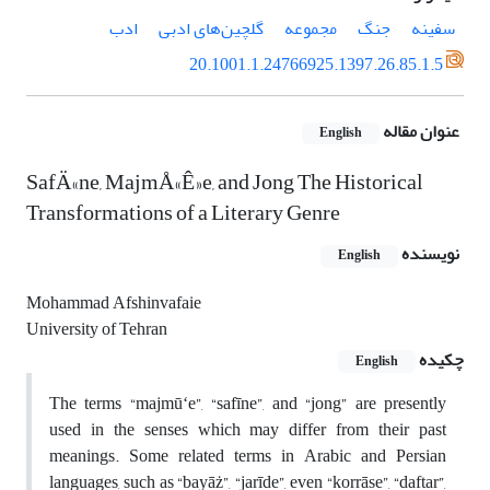
سفینه
جنگ
مجموعه
گلچین‌های ادبی
ادب
20.1001.1.24766925.1397.26.85.1.5
عنوان مقاله
English
SafÄ«ne, MajmÅ«Ê»e, and Jong The Historical
Transformations of a Literary Genre
نویسنده
English
Mohammad Afshinvafaie
University of Tehran
چکیده
English
The terms “majmūʻe”, “safīne”, and “jong” are presently
used in the senses which may differ from their past
meanings. Some related terms in Arabic and Persian
languages, such as “bayāż”, “jarīde”, even “korrāse”, “daftar”,