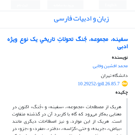
English
ورود به سامانه
ثبت نام
زبان و ادبیات فارسی
سفینه، مجموعه، جُنگ تحولاتِ تاریخیِ یک نوع ویژه
ادبی
نویسنده
محمد افشین وفایی
دانشگاه تهران
10.29252/jpll.26.85.7
چکیده
هریک از مصطلحات «مجموعه»، «سفینه» و «جُنگ» اکنون در
معنایی به‌کار می‌رود که گاه با کاربرد آن در گذشته متفاوت
است. هریک از این موارد، و نیز اصطلاحات دیگری مانند
«بیاض»، «جریده» و حتی «کرّاسه»، «دفتر»، «مفرد» و «جزو» در