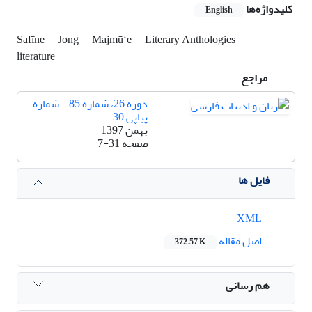
کلیدواژه‌ها
English
Safīne
Jong
Majmūʻe
Literary Anthologies
literature
مراجع
دوره 26، شماره 85 - شماره
پیاپی 30
بهمن 1397
صفحه
7-31
فایل ها
XML
اصل مقاله
372.57 K
هم رسانی