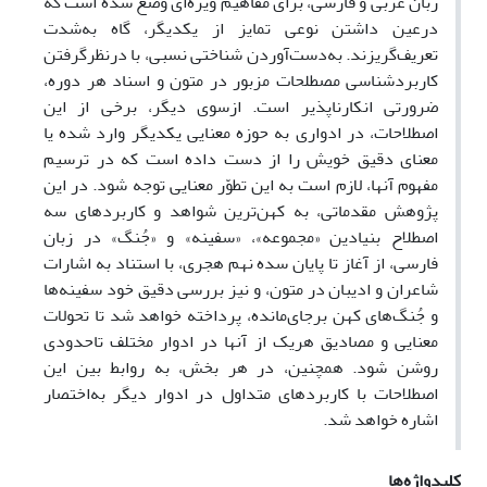
زبان عربی و فارسی، برای مفاهیم ویژه‌ای وضع شده است که
درعین داشتن نوعی تمایز از یکدیگر، گاه به‌شدت
تعریف‌گریزند. به‌دست‌آوردن شناختی نسبی، با درنظرگرفتن
کاربردشناسی مصطلحات مزبور در متون و اسناد هر دوره،
ضرورتی انکارناپذیر است. ازسوی ‌دیگر، برخی از این
اصطلاحات، در ادواری به حوزه معنایی یکدیگر وارد شده یا
معنای دقیق خویش را از دست داده است که در ترسیم
مفهوم آنها، لازم است به این تطوّر معنایی توجه شود. در این
پژوهش مقدماتی، به کهن‌ترین شواهد و کاربردهای سه
اصطلاح بنیادین «مجموعه»، «سفینه» و «جُنگ» در زبان
فارسی، از آغاز تا پایان سده نهم هجری، با استناد به اشارات
شاعران و ادیبان در متون، و نیز بررسی دقیق خود سفینه‌ها
و جُنگ‌های کهن برجای‌مانده، پرداخته خواهد شد تا تحولات
معنایی و مصادیق هریک از آنها در ادوار مختلف تاحدودی
روشن شود. همچنین، در هر بخش، به روابط بین این
اصطلاحات با کاربردهای متداول در ادوار دیگر به‌اختصار
اشاره خواهد شد.
کلیدواژه‌ها