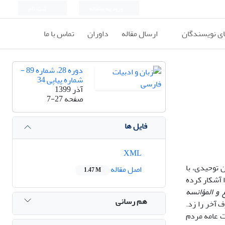
ورود به سامانه
ثبت نام
ای نویسندگان
ارسال مقاله
داوران
تماس با ما
دوره 28، شماره 89 -
شماره پیاپی 34
آذر 1399
صفحه
7-27
فایل ها
XML
ن توحیدی، با
اصل مقاله
1.47 M
ا آشکار کرده
ع و المؤانسه
هم رسانی
ف آخر را زد.
ست عامه مردم