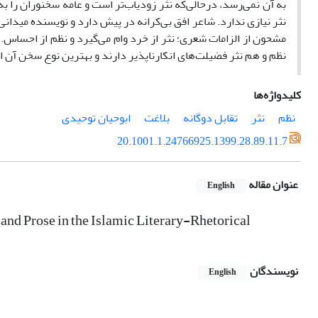
به آن نمی‌رسد، درحالی‌که نثر زودیاب‌تر است و عامه سخنوران را ب
نثر نیازی ندارد. شاعر افق بی‌کرانه در پیش دارد و نویسنده میدانی
مشحون از الزامات شعری؛ نثر از خرد وام می‌گیرد و نظم از احساس. 
نظم و هم نثر فضیلت‌های انکارناپذیر دارند و بهترین نوع سخن آن ا
کلیدواژه‌ها
نظم
نثر
تقابل دوگانه
بلاغت
ابوحیان توحیدی
20.1001.1.24766925.1399.28.89.11.7
عنوان مقاله
English
nd Prose in the Islamic Literary-Rhetorical
نویسندگان
English