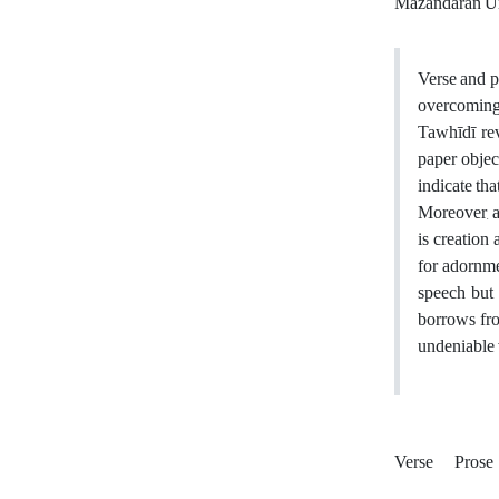
Mazandaran Un
Verse and p
overcoming 
Tawhīdī rev
paper objec
indicate th
Moreover, af
is creation 
for adornmen
speech but 
borrows fro
undeniable v
Verse
Prose