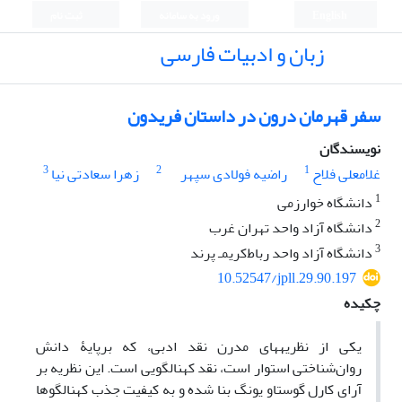
English
ورود به سامانه
ثبت نام
زبان و ادبیات فارسی
سفر قهرمان درون در داستان فریدون
نویسندگان
3
2
1
غلامعلی فلاح
راضیه فولادی سپهر
زهرا سعادتی نیا
1
دانشگاه خوارزمی
2
دانشگاه آزاد واحد تهران غرب
3
دانشگاه آزاد واحد رباط‌کریمـ پرند
10.52547/jpll.29.90.197
چکیده
یکی از نظریه­های مدرن نقد ­ادبی، که برپایۀ دانش
روان‌شناختی استوار است، نقد کهن­الگویی است. این نظریه بر
آرای کارل گوستاو یونگ بنا­
شده و به کیفیت جذب کهن­الگوها