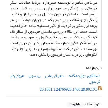
در ذهن شاعر یا نویسنده می­پردازد. برپایۀ مطالعات، سفر
قهرمانی در زندگی هر فرد برای رسیدن به کمال فردی
میسر است. داستان فریدون به‌دلیل روند پرفراز و نشیب
زندگی او و شاخصه­های مهمی که در جریان حوادث در هر
برهه از زندگی بر فردیت او تأثیر مستقیم نهاده، حائز اهمیت
است. هدف این مقاله بررسی داستان فریدون از منظر نقد
کهن­الگویی با تکیه بر مبانی فکری کارول پیرسون و هیوکی­مار
در زمینۀ کهن­الگوی دوازده­گانه بیداری قهرمان­ درون است.
نویسنده تلاش می­کند به‌شیوۀ توصیفی‌ـتحلیلی تجلی کهن­
الگوهای بارز در داستان فریدون را نشان ­دهد.
کلیدواژه‌ها
کهن­الگوی دوازده­گانه
سفر قهرمانی
پیرسون
هیوکی‌مار
فریدون
20.1001.1.24766925.1400.29.90.10.5
عنوان مقاله
English