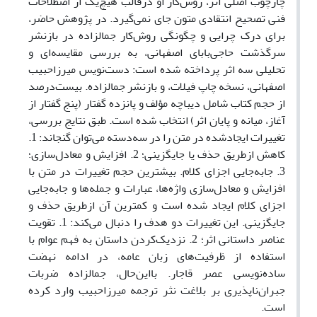
چارچوب اصلی اثر، روش‌کار او درقالب هیچ‌یک از اصطلاحات
فنی تصحیح انتقادی متون جای نمی‌گیرد. در پژوهش حاضر،
برای درک چرایی و چگونگی روش‌کار جمالزاده در بازنشر
سرگذشت حاجی‌بابای اصفهانی، به بررسی مقایسه‌ای و
تحلیلی سه اثر پرداخته شده است: دست‌نویس میرزاحبیب
اصفهانی، نسخه چاپ فیلات، و بازنشر جمالزاده. بیست‌درصد
از حجم کتاب شامل دیباچه مؤلف و پانزده گفتار (پنج گفتار از
آغاز، میانه و پایان اثر) انتخاب شده است. طبق نتایج بررسی،
تغییرات ایجادشده در متن را در سه‌دسته می‌توان گنجاند: 1.
کاهش ازطریق حذف یا جایگزینی؛ 2. افزایش و معادل‌سازی؛
3. جابه‌جایی اجزای کلام. بیشترین حجم تغییرات در متن با
افزایش و معادل‌سازی واژه‌ها، عبارات و جمله‌ها و جابه‌جایی
اجزای کلام ایجاد شده است و کمترین آن ازطریق حذف و
جایگزینی. این تغییرات دو هدف را دنبال می‌کند: 1. تقویت
عناصر داستانی اثر؛ 2. نزدیک‌کردن داستان به فهم عوام با
استفاده از ظرفیت‌های زبان عامه، در ادامه نهضت
ساده‌نویسی عصر قاجار. بااین‌حال، جمالزاده ضربات
جبران‌ناپذیری بر بلاغت نثر ترجمه میرزاحبیب وارد کرده
است.