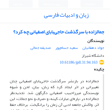
English
ورود به سامانه
ثبت نام
زبان و ادبیات فارسی
جمالزاده با سرگذشت حاجی‌بابای اصفهانی چه کرد؟
نویسندگان
جواد دهقانیان
سعید حسام‌پور
صدیقه جمالی
دانشگاه شیراز
10.61186/jpll.31.94.163
چکیده
جمالزاده در بازنشر سرگذشت حاجی‌بابای اصفهانی چنان
تغییراتی در اثر ایجاد کرد که زبان، بیان، لحن و شیوه
نویسندگی میرزاحبیب اصفهانی دگرگون شد. تجدیدنظر
جمالزاده در «پاره‌ای عبارات کهنه» و «صرف و نحو جملات» این
اثر، واکنش جامعه ادبی آن زمان را برانگیخت. برخلاف حفظ