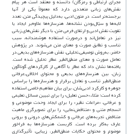
مجرای ارتباطی و رمزگان) دانسته و معتقد است هر پیام
نقش‌های زبانی متعددی دارد که معمولاً یکی از آنها
برجسته‌تر است. در متون ادبی، به‌دلیل پیچیدگی متن، تعدد
لایه‌ها و سیّال‌بودن نشانه‌ها، هنرسازه‌ها علاوه‌بر ایجاد یا
تقویت نقش ادبی و ارتقای فرمی متن، با دیگر نقش‌های زبانی
نیز در تعامل‌اند و درصورت استفاده هوشمندانه، سبب
تناسب و تطابق صورت و معنای متن می‌شوند. در پژوهش
حاضر، به‌روش توصیفی‌ـ‌تحلیلی، نقش هنرسازه‌های بدیعی در
تعامل صورت و معنای منطق‌الطیر عطار تحلیل شده است.
یافته‌ها نشان داد که عطار با آگاهی از کارکردهای گوناگون
زبان، بین هنرسازه‌های بدیعی و محتوای اخلاقی‌ـ‌عرفانی
منطق‌الطیر تناسب و تعادل برقرار و هنرسازه‌ها را براساس
جوهره و کارکرد ادبی‌شان، برای بیان مفاهیم خاصی استفاده
‌کرده ‌است؛ مثلا،ً «حسن تعلیل» را برای تبیین مسائل تعلیمی
و عرفانی، «مراعات نظیر» را برای ایجاد وحدت موضوعی و
انسجام متنی و «متناقض‌نمایی» را برای تصویرگری ماهیت
متناقض تجربه‌های عرفانی و کشمکش‌های درونی و برونی
عارف به‌کار برده ‌است. کاربست هنرسازه‌ها به فراخور
موضوع و محتوای حکایات منطق‌الطیر، زیبایی، تأثیرگذاری