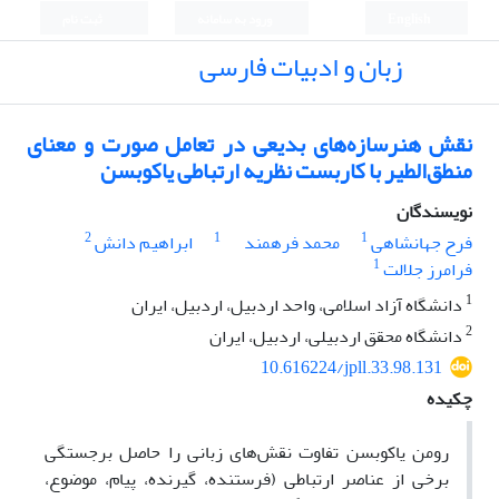
English
ورود به سامانه
ثبت نام
زبان و ادبیات فارسی
نقش هنرسازه‌های بدیعی در تعامل صورت و معنای
منطق‌الطیر با کاربست نظریه ارتباطی یاکوبسن
نویسندگان
2
1
1
فرح جهانشاهی
محمد فرهمند
ابراهیم دانش
1
فرامرز جلالت
1
دانشگاه آزاد اسلامی، واحد اردبیل، اردبیل، ایران
2
دانشگاه محقق اردبیلی، اردبیل، ایران
10.616224/jpll.33.98.131
چکیده
رومن یاکوبسن تفاوت نقش‌های زبانی را حاصل برجستگی
برخی از عناصر ارتباطی (فرستنده، گیرنده، پیام، موضوع،