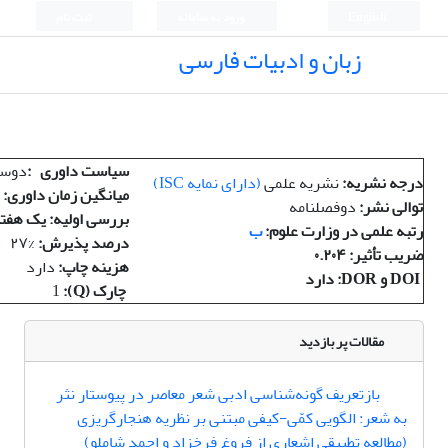
English
ورود به سامانه
ثبت نام
زبان و ادبیات فارسی
سیاست داوری
:
دوسر
درجه نشریه
:
نشریه علمی
(
دارای نمایه
ISC)
میانگین زمان داوری
:
توالی نشر
:
دوفصلنامه
بررسی اولیه: یک هفت
رتبه علمی در وزارت علوم
:
ب
درصد پذیرش
:
۲۷%
ضریب تأثیر
: ۰.۲۰۴
هزینه چاپ
:
دارد
DOI و DOR: دارد
چارک (Q):
1
مقالات پر بازدید
بازتعریف گونه‌شناسی ادبی شعر معاصر در پیوستار نثر
به شعر: الگویی کمّی-کیفی مبتنی بر نظریه هنجارگریزی
(مطالعه تطبیقی اشعاری از فروغ فرخزاد و احمد شاملو)