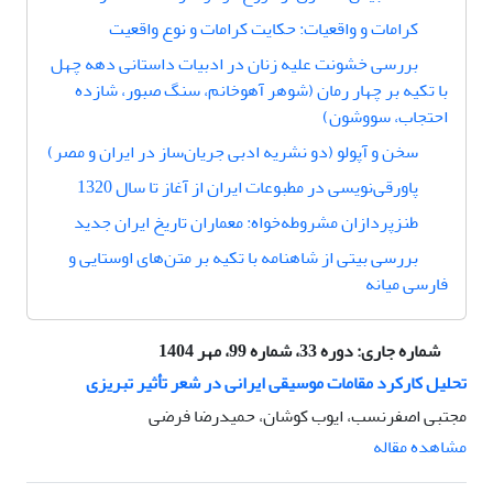
کرامات و واقعیات: حکایت کرامات و نوع واقعیت
بررسی خشونت علیه زنان در ادبیات داستانی دهه چهل
با تکیه بر چهار رمان (شوهر آهوخانم، سنگ صبور، شازده
احتجاب، سووشون)
سخن و آپولو (دو نشریه ادبی جریان‌ساز در ایران و مصر)
پاور‌قی‌نویسی در مطبوعات ایران از آغاز تا سال 1320
طنزپردازان مشروطه‌خواه: معماران تاریخ ایران جدید
بررسی بیتی از شاهنامه با تکیه بر متن‌های اوستایی و
فارسی میانه
شماره جاری:
دوره 33، شماره 99، مهر 1404
تحلیل کارکرد مقامات موسیقی ایرانی در شعر تأثیر تبریزی
مجتبی اصفرنسب، ایوب کوشان، حمیدرضا فرضی
مشاهده مقاله