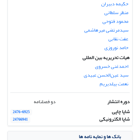
حکیمه دبیران
منظر سلطانی
محمود فتوحی
سیدمرتضی میرهاشمی
عفت نقابی
حامد نوروزی
هیات تحریریه بین المللی
احمدغنی خسروی
سید عین‌الحسن عبیدی
نعمت ییلدیریم
دوره انتشار
دو فصلنامه
شاپا چاپی
2476-6925
شاپا الکترونیکی
24766941
بانک ها و نمایه نامه ها