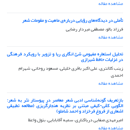
مشاهده مقاله
تأملی در دیدگاه‌های رؤیایی درباره‌ی ماهیت و مقومات شعر
فرزاد بالو، مصطفی میردار رضایی
مشاهده مقاله
تحلیل استعاره مفهومی شئ‌ انگاری ریا و تزویر با رویکرد فرهنگی
در غزلیات حافظ شیرازی
زینب کلانتری، علی اکبر باقری خلیلی، مسعود روحانی، شهرام
احمدی
مشاهده مقاله
بازتعریف گونه‌شناسی ادبی شعر معاصر در پیوستار نثر به شعر:
الگویی کمّی-کیفی مبتنی بر نظریه هنجارگریزی (مطالعه تطبیقی
اشعاری از فروغ فرخزاد و احمد شاملو)
امیرمهدی صفایی دریاکناری، سمیه آقابابایی، بتول واعظ
مشاهده مقاله